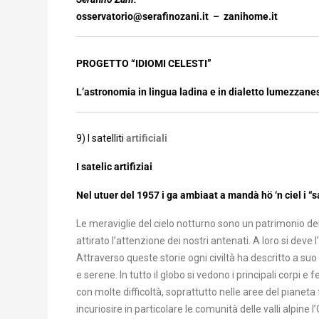
osservatorio@serafinozani.it
– zanihome.it
PROGETTO “IDIOMI CELESTI”
L’astronomia in lingua ladina e in dialetto lumezzane
9) I satelliti
artificiali
I satelic artifiziai
Nel utuer del 1957
i ga ambiaat a mandà hö ‘n ciel i “sa
Le meraviglie del cielo notturno sono un patrimonio d
attirato l’attenzione dei nostri antenati. A loro si deve
Attraverso queste storie ogni civiltà ha descritto a s
e serene. In tutto il globo si vedono i principali corpi
con molte difficoltà, soprattutto nelle aree del pianeta 
incuriosire in particolare le comunità delle valli alpine