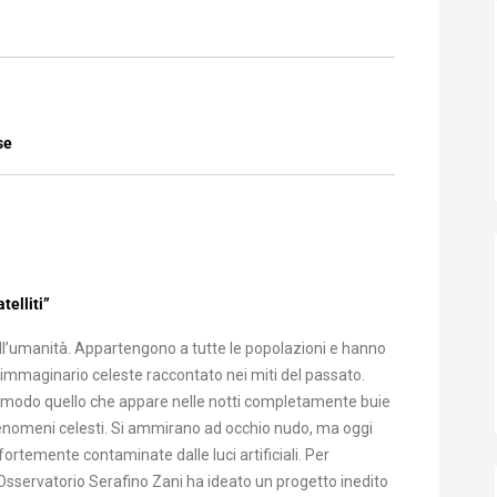
se
telliti”
ell’umanità. Appartengono a tutte le popolazioni e hanno
 l’immaginario celeste raccontato nei miti del passato.
uo modo quello che appare nelle notti completamente buie
 e fenomeni celesti. Si ammirano ad occhio nudo, ma oggi
fortemente contaminate dalle luci artificiali. Per
 l’Osservatorio Serafino Zani ha ideato un progetto inedito