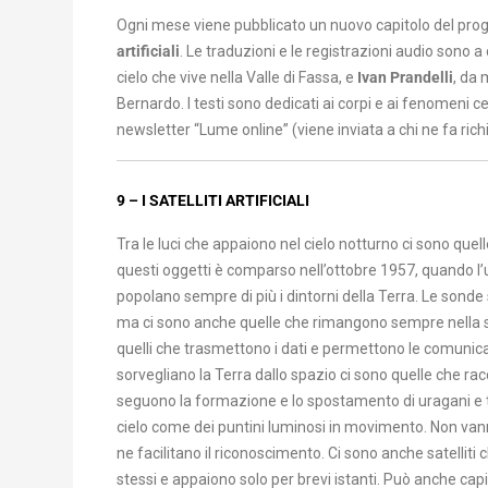
Ogni mese viene pubblicato un nuovo capitolo del prog
artificiali
. Le traduzioni e le registrazioni audio sono a
cielo che vive nella Valle di Fassa, e
Ivan Prandelli
, da 
Bernardo. I testi sono dedicati ai corpi e ai fenomeni ce
newsletter “Lume online” (viene inviata a chi ne fa rich
9 – I SATELLITI ARTIFICIALI
Tra le luci che appaiono nel cielo notturno ci sono quelle
questi oggetti è comparso nell’ottobre 1957, quando l’uo
popolano sempre di più i dintorni della Terra. Le sonde 
ma ci sono anche quelle che rimangono sempre nella ste
quelli che trasmettono i dati e permettono le comunicaz
sorvegliano la Terra dallo spazio ci sono quelle che r
seguono la formazione e lo spostamento di uragani e tifo
cielo come dei puntini luminosi in movimento. Non vanno 
ne facilitano il riconoscimento. Ci sono anche satelliti
stessi e appaiono solo per brevi istanti. Può anche capi