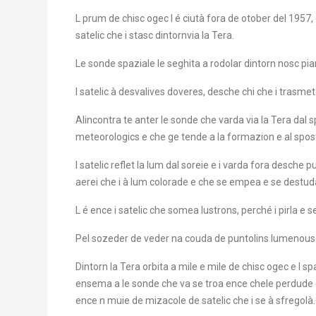
L prum de chisc ogec l é ciutà fora de otober del 195
satelic che i stasc dintornvia la Tera.
Le sonde spaziale le seghita a rodolar dintorn nosc pi
I satelic à desvalives doveres, desche chi che i trasmet
Alincontra te anter le sonde che varda via la Tera dal s
meteorologics e che ge tende a la formazion e al spos
I satelic reflet la lum dal soreie e i varda fora desche 
aerei che i à lum colorade e che se empea e se destud
L é ence i satelic che somea lustrons, perché i pirla e 
Pel sozeder de veder na couda de puntolins lumenousc 
Dintorn la Tera orbita a mile e mile de chisc ogec e l
ensema a le sonde che va se troa ence chele perdude 
ence n muie de mizacole de satelic che i se à sfregolà.