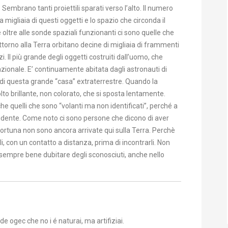
. Sembrano tanti proiettili sparati verso l’alto. Il numero
a migliaia di questi oggetti e lo spazio che circonda il
ltre alle sonde spaziali funzionanti ci sono quelle che
ttorno alla Terra orbitano decine di migliaia di frammenti
zi. Il più grande degli oggetti costruiti dall’uomo, che
azionale. E’ continuamente abitata dagli astronauti di
 di questa grande “casa” extraterrestre. Quando la
to brillante, non colorato, che si sposta lentamente.
che quelli che sono “volanti ma non identificati”, perché a
evidente. Come noto ci sono persone che dicono di aver
fortuna non sono ancora arrivate qui sulla Terra. Perchè
, con un contatto a distanza, prima di incontrarli. Non
 sempre bene dubitare degli sconosciuti, anche nello
 de ogec che no i é naturai, ma artifiziai.