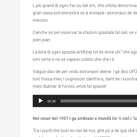
L più grand di ogec fac su dal om, che orbita dintornvia
gran ciasa extraterestra se à enciasà i astronauc de de
miscion.
Canche se pel osservar la stazion spaziala tel ciel, se 
pian pian.
La lista di ogec spaziai artifiziai tol ite ence chi “che 
lum certe e no se capesc sobito che che l é.
Valgun disc de aer vedù astronave aliene. I ge disc UFO, 
bon fossa miec i cognoscer dantfora, dant de i scontrar
miec dubitar di foresć, ence tel spazie!
Audio
00:00
Player
Nel utuer del 1957 i ga ambiaat a mandà hö ‘n ciel i “sa
Tra i puntì che lüüh en ciel de not, ghè pò a de quii chè