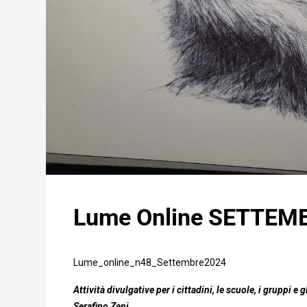
Lume Online SETTEMB
Lume_online_n48_Settembre2024
Attività divulgative per i cittadini, le scuole, i gruppi
e g
Serafino Zani.