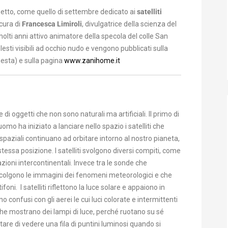
etto, come quello di settembre dedicato ai
satelliti
 cura di
Francesca Limiroli
, divulgatrice della scienza del
molti anni attivo animatore della specola del colle San
lesti visibili ad occhio nudo e vengono pubblicati sulla
iesta) e sulla pagina
www.zanihome.it
 di oggetti che non sono naturali ma artificiali. Il primo di
mo ha iniziato a lanciare nello spazio i satelliti che
spaziali continuano ad orbitare intorno al nostro pianeta,
ssa posizione. I satelliti svolgono diversi compiti, come
ioni intercontinentali. Invece tra le sonde che
accolgono le immagini dei fenomeni meteorologici e che
ni. I satelliti riflettono la luce solare e appaiono in
confusi con gli aerei le cui luci colorate e intermittenti
 che mostrano dei lampi di luce, perché ruotano su sé
tare di vedere una fila di puntini luminosi quando si