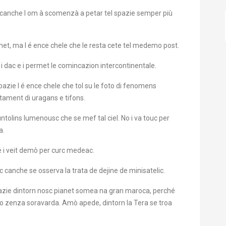
7, canche l om à scomenzà a petar tel spazie semper più
anet, ma l é ence chele che le resta cete tel medemo post.
 i dac e i permet le comincazion intercontinentale.
pazie l é ence chele che tol su le foto di fenomens
tament di uragans e tifons.
puntolins lumenousc che se mef tal ciel. No i va touc per
a.
se i veit demò per curc medeac.
canche se osserva la trata de dejine de minisatelic.
 spazie dintorn nosc pianet somea na gran maroca, perché
o zenza soravarda. Amò apede, dintorn la Tera se troa