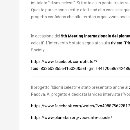
intitolato “Idiomi celesti”. Si tratta di un ponte tra terra 
Queste parole sono scritte e lette ad alta voce in ling
progetto confidano che altri territori organizzino analog
In occasione del
5th Meeting internazionale dei planeta
celesti”. L’intervento è stato segnalato sulla
rivista “P
Society
https://www.facebook.com/photo/?
fbid=8336033656416020&set=gm.144120686342486
Il progetto “Idiomi celesti” è stato presentato anche al
Padova. Al progetto è dedicata la video intervista (“Voci
https://www.facebook.com/watch/?v=49887562281
https://www.planetari.org/voci-dalle-cupole/