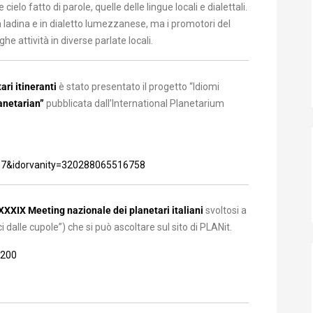
e cielo fatto di parole, quelle delle lingue locali e dialettali.
ua ladina e in dialetto lumezzanese, ma i promotori del
he attività in diverse parlate locali.
ri itineranti
è stato presentato il progetto “Idiomi
lanetarian”
pubblicata dall’International Planetarium
7&idorvanity=320288065516758
XXXIX Meeting nazionale dei planetari italiani
svoltosi a
 dalle cupole”) che si può ascoltare sul sito di PLANit.
7200