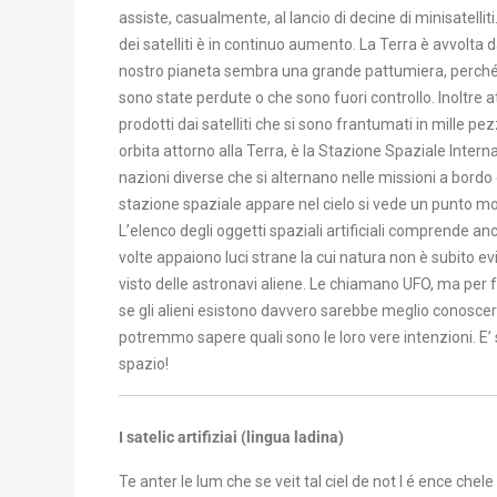
assiste, casualmente, al lancio di decine di minisatelliti
dei satelliti è in continuo aumento. La Terra è avvolta d
nostro pianeta sembra una grande pattumiera, perché o
sono state perdute o che sono fuori controllo. Inoltre a
prodotti dai satelliti che si sono frantumati in mille pez
orbita attorno alla Terra, è la Stazione Spaziale Intern
nazioni diverse che si alternano nelle missioni a bordo
stazione spaziale appare nel cielo si vede un punto mol
L’elenco degli oggetti spaziali artificiali comprende an
volte appaiono luci strane la cui natura non è subito 
visto delle astronavi aliene. Le chiamano UFO, ma per 
se gli alieni esistono davvero sarebbe meglio conoscerli
potremmo sapere quali sono le loro vere intenzioni. E’
spazio!
I satelic artifiziai (lingua ladina)
Te anter le lum che se veit tal ciel de not l é ence chele