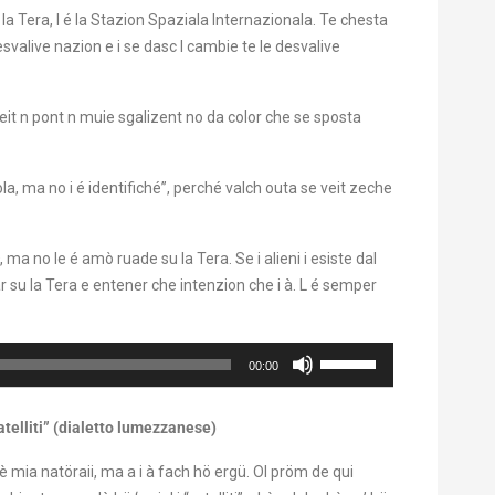
 la Tera, l é la Stazion Spaziala Internazionala. Te chesta
svalive nazion e i se dasc l cambie te le desvalive
veit n pont n muie sgalizent no da color che se sposta
sgola, ma no i é identifiché”, perché valch outa se veit zeche
ma no le é amò ruade su la Tera. Se i alieni i esiste dal
 su la Tera e entener che intenzion che i à. L é semper
Usa
00:00
i
tasti
telliti”
(dialetto lumezzanese)
freccia
su/giù
 iè mia natöraii, ma a i à fach hö ergü. Ol pröm de qui
per