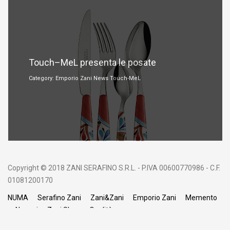
Gennaio 14, 2018
Touch–MeL presenta le posate
Category: Emporio Zani News Touch-MeL
Copyright © 2018 ZANI SERAFINO S.R.L. - P.IVA 00600770986 - C.F.
01081200170
NUMA
Serafino Zani
Zani&Zani
Emporio Zani
Memento
Negozi
Zani Shop
Qualità