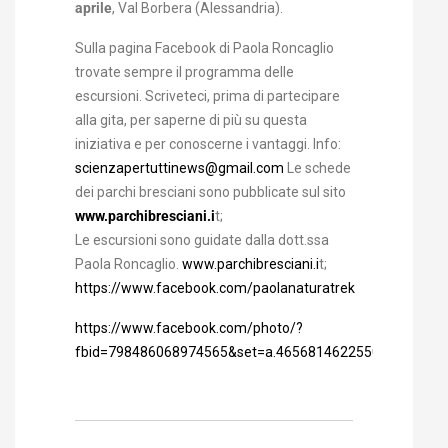
aprile
, Val Borbera (Alessandria).
Sulla pagina Facebook di Paola Roncaglio
trovate sempre il programma delle
escursioni. Scriveteci, prima di partecipare
alla gita, per saperne di più su questa
iniziativa e per conoscerne i vantaggi. Info:
scienzapertuttinews@gmail.com
Le schede
dei parchi bresciani sono pubblicate sul sito
www.parchibresciani.i
t;
Le escursioni sono guidate dalla dott.ssa
Paola Roncaglio.
www.parchibresciani.i
t;
https://www.facebook.com/paolanaturatrek
https://www.facebook.com/photo/?
fbid=798486068974565&set=a.465681462255029