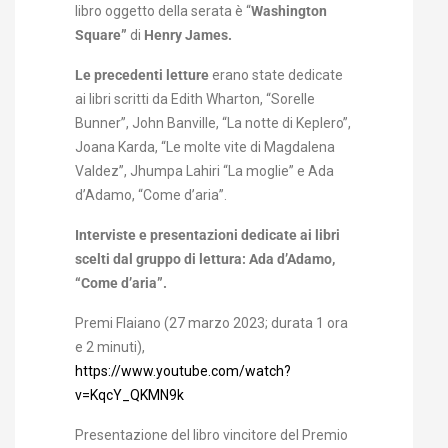
libro oggetto della serata è “
Washington
Square”
di
Henry James.
Le precedenti letture
erano state dedicate
ai libri scritti da Edith Wharton, “Sorelle
Bunner”, John Banville, “La notte di Keplero”,
Joana Karda, “Le molte vite di Magdalena
Valdez”, Jhumpa Lahiri “La moglie” e Ada
d’Adamo, “Come d’aria”.
Interviste e presentazioni dedicate ai libri
scelti dal gruppo di lettura: Ada d’Adamo,
“Come d’aria”.
Premi Flaiano (27 marzo 2023; durata 1 ora
e 2 minuti),
https://www.youtube.com/watch?
v=KqcY_QKMN9k
Presentazione del libro vincitore del Premio