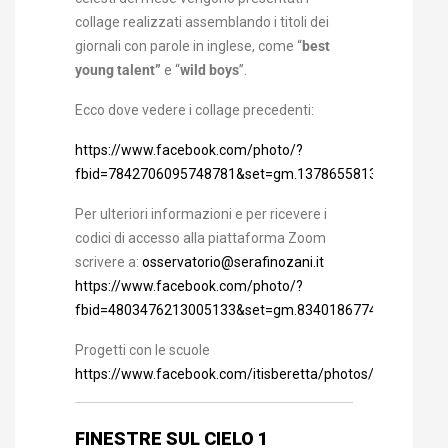
collage realizzati assemblando i titoli dei
giornali con parole in inglese, come “
best
young talent”
e “
wild boys
”.
Ecco dove vedere i collage precedenti:
https://www.facebook.com/photo/?
fbid=7842706095748781&set=gm.1378655813013306&id
Per ulteriori informazioni e per ricevere i
codici di accesso alla piattaforma Zoom
scrivere a:
osservatorio@serafinozani.it
https://www.facebook.com/photo/?
fbid=4803476213005133&set=gm.834018677477025
Progetti con le scuole
https://www.facebook.com/itisberetta/photos/a.16023
FINESTRE SUL CIELO 1