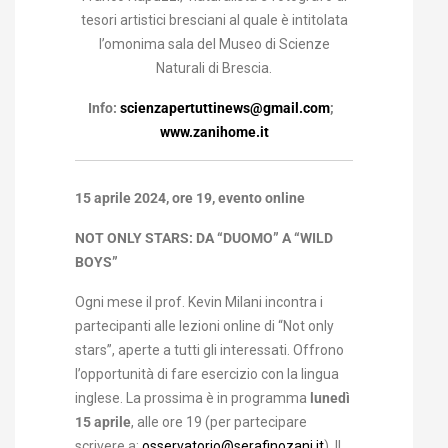
tesori artistici bresciani al quale è intitolata
l’omonima sala del Museo di Scienze
Naturali di Brescia.
Info:
scienzapertuttinews@gmail.com
;
www.zanihome.it
15 aprile 2024, ore 19, evento online
NOT ONLY STARS: DA “DUOMO” A “WILD
BOYS”
Ogni mese il prof. Kevin Milani incontra i
partecipanti alle lezioni online di “Not only
stars”, aperte a tutti gli interessati. Offrono
l’opportunità di fare esercizio con la lingua
inglese. La prossima è in programma
lunedì
15 aprile
, alle ore 19 (per partecipare
scrivere a:
osservatorio@serafinozani.it
). Il