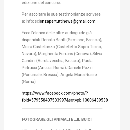
edizione del concorso.
Per ascoltare le sue testimonianze scrivere
a:
Info: sci
enzapertuttinews@gmail.com
Ecco l’elenco delle altre audioguide già
disponibili: Renata Barilli (Sirmione, Brescia);
Moira Castellanza (Castelletto Sopra Ticino,
Novara); Margherita Ferraris (Genova); Silvia
Gandini (Verolavecchia, Brescia); Paola
Petrucci (Ariccia, Roma); Daniele Pozzi
(Poncarale, Brescia); Angela Maria Russo
(Roma).
https://www.facebook.com/photo/?
fbid=579558437533997&set=pb.100064395383840.-2207
FOTOGRARE GLI ANIMALI E …IL BUIO!