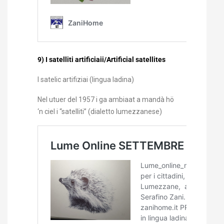
9) I satelliti artificiaii/Artificial satellites
I satelic artifiziai (lingua ladina)
Nel utuer del 1957 i ga ambiaat a mandà hö
‘n ciel i “satelliti” (dialetto lumezzanese)