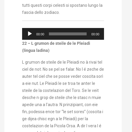
tutti questi corpi celesti si spostano lungo la
fascia dello zodiaco.
Audio
00:00
00:00
Player
22 – L grumon de steile de le Pleiadi
(lingua ladina)
L grumon de steile de le Pleiadi no à rivai tel
ciel de not. No se pel se falar. No l é zeche de
auter tel ciel che se posse veder coscita sorì
a eie nut. Le Pleiadi le se troa te anter le
steile de la costelazion del Toro. Se le veit
desche n grop de steile che le stasc n muie
apede una a l’autra. N prinzipiant, con eie
fin, podessa ence tor “le set sores” (coscita i
ge dijea chisc egn a le Pleiadi) per la
costelazion de la Picola Orsa. A dir l vera l é