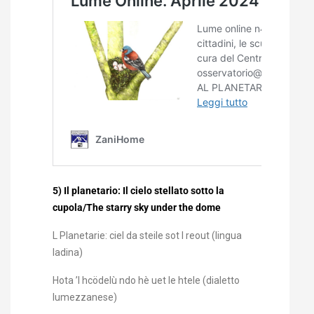
5) Il planetario: Il cielo stellato sotto la
cupola/The starry sky under the dome
L Planetarie: ciel da steile sot l reout (lingua
ladina)
Hota ’l hcödelù ndo hè uet le htele (dialetto
lumezzanese)