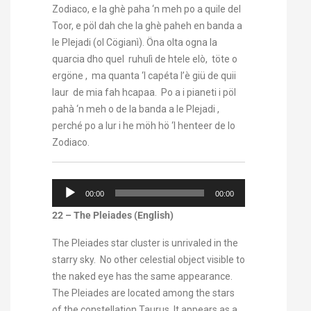
Zodiaco, e la ghè paha ‘n meh po a quile del
Toor, e pöl dah che la ghè paheh en banda a
le Plejadi (ol Cögianì). Öna olta ogna la
quarcia dho quel ruhulì de htele elò, töte o
ergöne , ma quanta ‘l capéta l’è giü de quii
laur de mia fah hcapaa. Po a i pianeti i pöl
pahà ‘n meh o de la banda a le Plejadi ,
perché po a lur i he möh hö ‘l henteer de lo
Zodiaco.
Audio
00:00
00:00
Player
22 – The Pleiades (English)
The Pleiades star cluster is unrivaled in the
starry sky. No other celestial object visible to
the naked eye has the same appearance.
The Pleiades are located among the stars
of the constellation Taurus. It appears as a