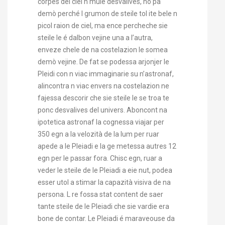
corpes del ciel n muie desvalives, no pa
demò perché l grumon de steile tol ite bele n
picol raion de ciel, ma ence percheche sie
steile le é dalbon vejine una a l’autra,
enveze chele de na costelazion le somea
demò vejine. De fat se podessa arjonjer le
Pleidi con n viac immaginarie su n’astronaf,
alincontra n viac envers na costelazion ne
fajessa descorir che sie steile le se troa te
ponc desvalives del univers. Aboncont na
ipotetica astronaf la cognessa viajar per
350 egn a la velozità de la lum per ruar
apede a le Pleiadi e la ge metessa autres 12
egn per le passar fora. Chisc egn, ruar a
veder le steile de le Pleiadi a eie nut, podea
esser utol a stimar la capazità visiva de na
persona. L re fossa stat content de saer
tante steile de le Pleiadi che sie vardie era
bone de contar. Le Pleiadi é maraveouse da