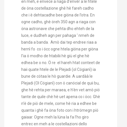
en meh, e envece a naga d’envèr a le htele
de öna costellazione ghè hè fareh cadho
che i è dehtacadhe bee giöna de l’otra. En
ogne cadho, ghè öreh 350 agn a riaga con
öna astronave che pehta dho ehteh de la
luce, e dudheh agn per pahaga ‘ nmeh de
banda a banda. Amò dai tep endree riaa a
hernì fo co i öcc ogne htela giöna per giöna
l’ia ö modho de htabilii hè giü el ghe hè
edhea be o no. Ö re el hareh htat conteet de
haii quate htele de le Plejadi (ol Cögianì) ia
bune de cötaa le hò guardie. A uardàà le
Plejadi (Ol Cögianì) con ö canöcial de quii bu,
ghe hè rehta per maraea, e h’èn vet amò piö
tante de quile chè hè uet apena co i öcc. Ghè
n’è de piö de mele, come hè ria a edhee be
quanta i ghè fa öna foto con i htrömegn piö
gaiaar. Ogne meh la lüna la fa l’ho giro
entrec en meh a le costellazioni dello