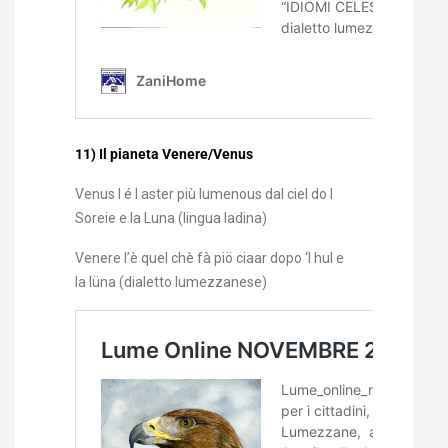
11) Il pianeta Venere/Venus
Venus l é l aster più lumenous dal ciel do l
Soreie e la Luna (lingua ladina)
Venere l’è quel chè fà piö ciaar dopo ‘l hul e
la lüna (dialetto lumezzanese)