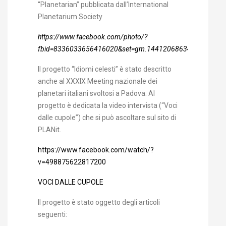
“Planetarian” pubblicata dall’International
Planetarium Society
https://www.facebook.com/photo/?
fbid=8336033656416020&set=gm.1441206863424867&ido
Il progetto “Idiomi celesti” è stato descritto
anche al XXXIX Meeting nazionale dei
planetari italiani svoltosi a Padova. Al
progetto è dedicata la video intervista (“Voci
dalle cupole”) che si può ascoltare sul sito di
PLANit.
https://www.facebook.com/watch/?
v=498875622817200
VOCI DALLE CUPOLE
Il progetto è stato oggetto degli articoli
seguenti: