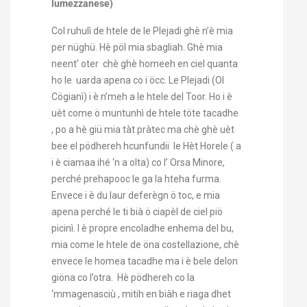
lumezzanese)
Col ruhulì de htele de le Plejadi ghè n’è mia
per nüghü. Hè pöl mia sbagliah. Ghè mia
neent’ oter chè ghè homeeh en ciel quanta
ho le uarda apena co i öcc. Le Plejadi (Ol
Cögianì) i è n’meh a le htele del Toor. Ho i è
uèt come ö muntunhì de htele töte tacadhe
, po a hè giü mia tàt pràtec ma chè ghè uèt
bee el pödhereh hcunfundii le Hèt Horele ( a
i è ciamaa ihé ‘n a olta) co l’ Orsa Minore,
perché prehapooc le ga la hteha furma.
Envece i è du laur deferègn ö toc, e mia
apena perché le ti bià ö ciapèl de ciel piö
picinì. I è propre encoladhe enhema del bu,
mia come le htele de öna costellazione, chè
envece le homea tacadhe ma i è bele delon
giöna co l’otra. Hè pödhereh co la
‘mmagenasciù , mitih en biàh e riaga dhet