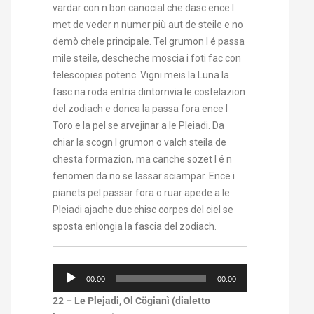
vardar con n bon canocial che dasc ence l
met de veder n numer più aut de steile e no
demò chele principale. Tel grumon l é passa
mile steile, descheche moscia i foti fac con
telescopies potenc. Vigni meis la Luna la
fasc na roda entria dintornvia le costelazion
del zodiach e donca la passa fora ence l
Toro e la pel se arvejinar a le Pleiadi. Da
chiar la scogn l grumon o valch steila de
chesta formazion, ma canche sozet l é n
fenomen da no se lassar sciampar. Ence i
pianets pel passar fora o ruar apede a le
Pleiadi ajache duc chisc corpes del ciel se
sposta enlongia la fascia del zodiach.
Audio
00:00
00:00
Player
22 – Le Plejadi, Ol Cögianì (dialetto