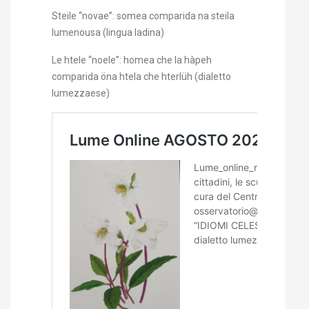
Steile “novae”: somea comparida na steila
lumenousa (lingua ladina)
Le htele “noele”: homea che la hàpeh
comparida öna htela che hterlüh (dialetto
lumezzaese)