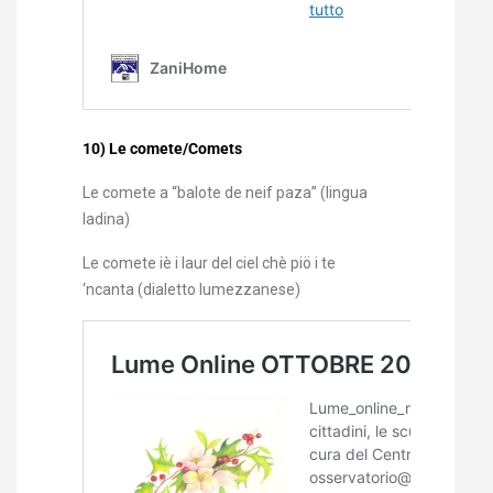
10) Le comete/Comets
Le comete a “balote de neif paza” (lingua
ladina)
Le comete iè i laur del ciel chè piö i te
‘ncanta (dialetto lumezzanese)