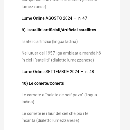
lumezzaese)
Lume Online AGOSTO 2024 – n. 47
9) I satelliti artificiaii/Artificial satellites
I satelic artifiziai (lingua ladina)
Nel utuer del 1957 i ga ambiaat a mandà hö
‘n ciel i “satelliti” (dialetto lumezzanese)
Lume Online SETTEMBRE 2024 – n. 48
10) Le comete/Comets
Le comete a “balote de neif paza” (lingua
ladina)
Le comete iè i laur del ciel chè piö i te
‘ncanta (dialetto lumezzanese)