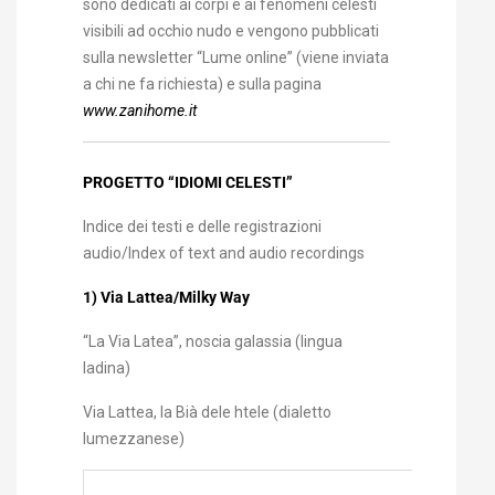
sono dedicati ai corpi e ai fenomeni celesti
visibili ad occhio nudo e vengono pubblicati
sulla newsletter “Lume online” (viene inviata
a chi ne fa richiesta) e sulla pagina
www.zanihome.it
PROGETTO “IDIOMI CELESTI”
Indice dei testi e delle registrazioni
audio/Index of text and audio recordings
1) Via Lattea/Milky Way
“La Via Latea”, noscia galassia (lingua
ladina)
Via Lattea, la Bià dele htele (dialetto
lumezzanese)