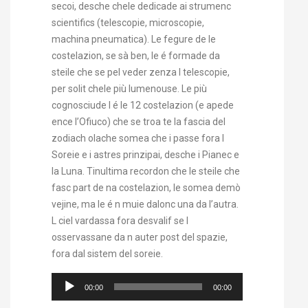
secoi, desche chele dedicade ai strumenc
scientifics (telescopie, microscopie,
machina pneumatica). Le fegure de le
costelazion, se sà ben, le é formade da
steile che se pel veder zenza l telescopie,
per solit chele più lumenouse. Le più
cognosciude l é le 12 costelazion (e apede
ence l’Ofiuco) che se troa te la fascia del
zodiach olache somea che i passe fora l
Soreie e i astres prinzipai, desche i Pianec e
la Luna. Tinultima recordon che le steile che
fasc part de na costelazion, le somea demò
vejine, ma le é n muie dalonc una da l’autra.
L ciel vardassa fora desvalif se l
osservassane da n auter post del spazie,
fora dal sistem del soreie.
Audio
00:00
00:00
Player