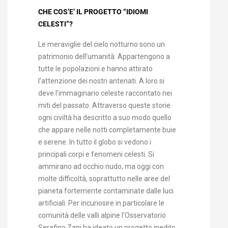
CHE COS’E’ IL PROGETTO “IDIOMI
CELESTI”?
Le meraviglie del cielo notturno sono un
patrimonio dell’umanità. Appartengono a
tutte le popolazioni e hanno attirato
l’attenzione dei nostri antenati. A loro si
deve l’immaginario celeste raccontato nei
miti del passato. Attraverso queste storie
ogni civiltà ha descritto a suo modo quello
che appare nelle notti completamente buie
e serene. In tutto il globo si vedono i
principali corpi e fenomeni celesti. Si
ammirano ad occhio nudo, ma oggi con
molte difficoltà, soprattutto nelle aree del
pianeta fortemente contaminate dalle luci
artificiali. Per incuriosire in particolare le
comunità delle valli alpine l’Osservatorio
Serafino Zani ha ideato un progetto inedito