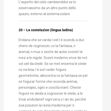
L’aspetto del cielo cambierebbe se lo
osservassimo da un altro punto dello
spazio, esterno al sistema solare.
20 – Le costelazion (lingua ladina)
Endana che se varda l ciel l é sozedù a duc
chenc de cognoscer, co la fantasia, n
animal, n mus o zeche de auter sconet te
mez a le nigole. Sozet medemo ence de not
col ciel da steile. Se se met ensema le steile
co na linia, l é sorì veder fegure
geometriche, alincontra co la fantasia se pel
se fegurar forme che reconda animai,
personajes, ogec e coscita inant. Cheste
fegure ne deida a cognoscer le steile, a le
troar endodanef vigni sera o l an do, perché
soa posizion la resta medema per n