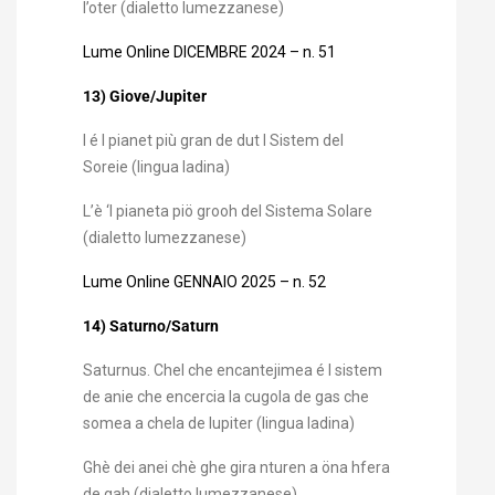
l’oter (dialetto lumezzanese)
Lume Online DICEMBRE 2024 – n. 51
13) Giove/Jupiter
l é l pianet più gran de dut l Sistem del
Soreie (lingua ladina)
L’è ‘l pianeta piö grooh del Sistema Solare
(dialetto lumezzanese)
Lume Online GENNAIO 2025 – n. 52
14) Saturno/Saturn
Saturnus. Chel che encantejimea é l sistem
de anie che encercia la cugola de gas che
somea a chela de Iupiter (lingua ladina)
Ghè dei anei chè ghe gira nturen a öna hfera
de gah (dialetto lumezzanese)