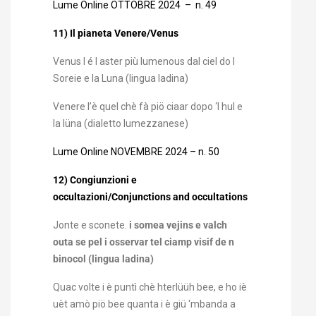
Lume Online OTTOBRE 2024 – n. 49
11) Il pianeta Venere/Venus
Venus l é l aster più lumenous dal ciel do l
Soreie e la Luna (lingua ladina)
Venere l’è quel chè fà piö ciaar dopo ‘l hul e
la lüna (dialetto lumezzanese)
Lume Online NOVEMBRE 2024 – n. 50
12) Congiunzioni e
occultazioni/
Conjunctions and occultations
Jonte e sconete.
i somea vejins e valch
outa se pel i osservar tel ciamp visif de n
binocol (lingua ladina)
Quac volte i è puntì chè hterlüüh bee, e ho iè
uèt amò piö bee quanta i è giü ‘mbanda a