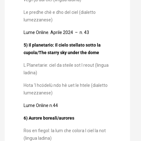
Le predhe chè e dho del ciel (dialetto
lumezzanese)
Lume Online. Aprile 2024 – n. 43
5) Il planetario: Il cielo stellato sotto la
cupola/The starry sky under the dome
L Planetarie: ciel da steile sot l reout (lingua
ladina)
Hota ’l hcödelù ndo hè uet le htele (dialetto
lumezzanese)
Lume Online n.44
6) Aurore boreali/aurores
Ros en fiegol: la lum che colora l ciel la not
(lingua ladina)