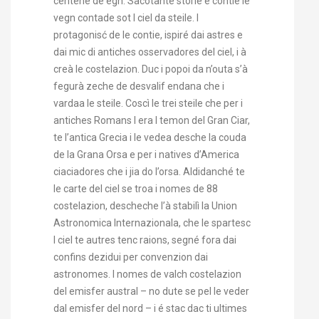
centené de egn. Sacotante storie e contie le
vegn contade sot l ciel da steile. I
protagonisć de le contie, ispiré dai astres e
dai mic di antiches osservadores del ciel, i à
creà le costelazion. Duc i popoi da n’outa s’à
fegurà zeche de desvalif endana che i
vardaa le steile. Coscì le trei steile che per i
antiches Romans l era l temon del Gran Ciar,
te l’antica Grecia i le vedea desche la couda
de la Grana Orsa e per i natives d’America
ciaciadores che i jia do l’orsa. Aldidanché te
le carte del ciel se troa i nomes de 88
costelazion, descheche l’à stabilì la Union
Astronomica Internazionala, che le spartesc
l ciel te autres tenc raions, segné fora dai
confins dezidui per convenzion dai
astronomes. I nomes de valch costelazion
del emisfer austral – no dute se pel le veder
dal emisfer del nord – i é stac dac ti ultimes