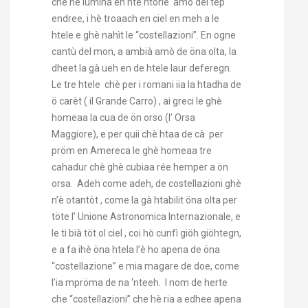
chè hè lümina en htè htorie amò dei tep
endree, i hè troaach en ciel en meh a le
htele e ghè nahìt le “costellazioni”. En ogne
cantù del mon, a ambià amò de öna olta, la
dheet la gà ueh en de htele laur deferegn.
Le tre htele chè per i romani iia la htadha de
ö carèt ( il Grande Carro) , ai greci le ghè
homeaa la cua de ön orso (l’ Orsa
Maggiore), e per quii chè htaa de cà per
pröm en Amereca le ghè homeaa tre
cahadur chè ghè cubiaa rée hemper a ön
orsa. Adeh come adeh, de costellazioni ghè
n’è otantòt , come la gà htabilit öna olta per
töte l’ Unione Astronomica Internazionale, e
le ti bià töt ol ciel , coi hò cunfì giöh giöhtegn,
e a fa ihè öna htela l’è ho apena de öna
“costellazione” e mia magare de doe, come
l’ia mpröma de na ‘nteeh. I nom de herte
che “costellazioni” che hè ria a edhee apena