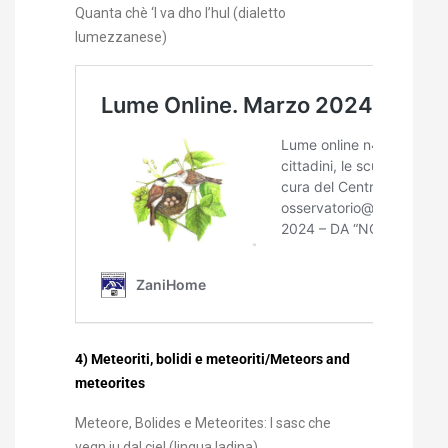
Quanta chè ‘l va dho l’hul (dialetto
lumezzanese)
4) Meteoriti, bolidi e meteoriti/Meteors and
meteorites
Meteore, Bolides e Meteorites: I sasc che
vegn ju dal ciel (lingua ladina)