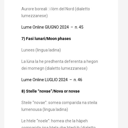
Aurore boreali : i löm del Nord (dialetto
lumezzanese)
Lume Online GIUGNO 2024 – n. 45
7) Fasi lunari/Moon phases
Lunees (lingua ladina)
La lüna la he predhenta deferenta a hegon
dei momegn (dialetto lumezzanese)
Lume Online LUGLIO 2024 – n. 46
8) Stelle “novae”/Nova or novae
Steile “novae”: somea comparida na steila
lumenousa (lingua ladina)
Le htele “noele”: homea che la hàpeh
comparida öna htela che hterlüh (dialetto