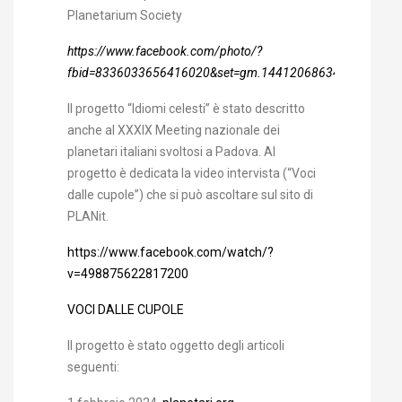
Planetarium Society
https://www.facebook.com/photo/?
fbid=8336033656416020&set=gm.1441206863424867&ido
Il progetto “Idiomi celesti” è stato descritto
anche al XXXIX Meeting nazionale dei
planetari italiani svoltosi a Padova. Al
progetto è dedicata la video intervista (“Voci
dalle cupole”) che si può ascoltare sul sito di
PLANit.
https://www.facebook.com/watch/?
v=498875622817200
VOCI DALLE CUPOLE
Il progetto è stato oggetto degli articoli
seguenti: