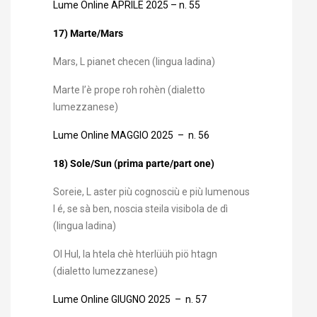
Lume Online APRILE 2025 – n. 55
17) Marte/Mars
Mars, L pianet checen (lingua ladina)
Marte l’è prope roh rohèn (dialetto
lumezzanese)
Lume Online MAGGIO 2025 – n. 56
18) Sole/Sun (prima parte/part one)
Soreie, L aster più cognosciù e più lumenous
l é, se sà ben, noscia steila visibola de dì
(lingua ladina)
Ol Hul, la htela chè hterlüüh piö htagn
(dialetto lumezzanese)
Lume Online GIUGNO 2025 – n. 57