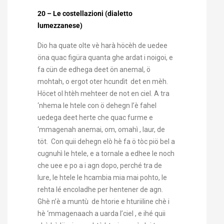
20 – Le costellazioni (dialetto
lumezzanese)
Dio ha quate olte vè harà höcèh de uedee
öna quac figüra quanta ghe ardat i noigoi, e
fa cün de edhega deet ön anemal, ö
mohtah, o ergot oter hcundìt det en mèh.
Höcet ol htèh mehteer de not en ciel. A tra
‘nhema le htele con ö dehegn l’è fahel
uedega deet herte che quac furme e
‘mmagenah anemai, om, omahì , laur, de
töt. Con quii dehegn elò hè fa ö tòc piö bel a
cugnuhì le htele, e a tornale a edhee le noch
che uee e po a i agn dopo, perché tra de
lure, le htele le hcambia mia mai pohto, le
rehta lé encoladhe per hentener de agn.
Ghè n’è a muntù de htorie e hturiiline chè i
hè ‘mmagenaach a uarda l’ciel , e ihé quii