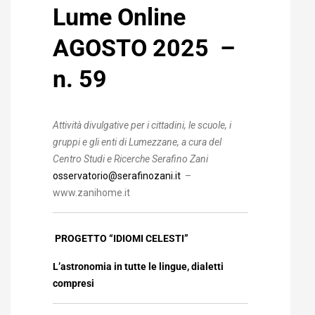
Lume Online
AGOSTO 2025 –
n. 59
Attività divulgative per i cittadini, le scuole, i
gruppi
e gli enti di Lumezzane, a cura del
Centro Studi e Ricerche Serafino Zani
osservatorio@serafinozani.it
–
www.zanihome.it
PROGETTO “IDIOMI CELESTI”
L’astronomia in tutte le lingue, dialetti
compresi