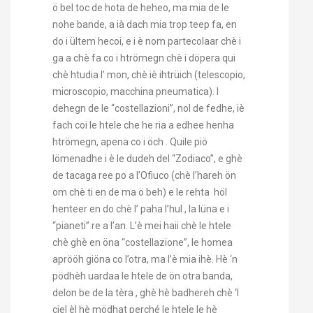
ö bel toc de hota de heheo, ma mia de le
nohe bande, a ià dach mia trop teep fa, en
do i ültem hecoi, e i è nom partecolaar chè i
ga a chè fa co i htrömegn chè i döpera qui
chè htudia l’ mon, chè iè ihtrüich (telescopio,
microscopio, macchina pneumatica). I
dehegn de le “costellazioni”, nol de fedhe, iè
fach coi le htele che he ria a edhee henha
htrömegn, apena co i öch . Quile piö
lömenadhe i è le dudeh del “Zodiaco”, e ghè
de tacaga ree po a l’Ofiuco (chè l’hareh ön
om chè ti en de ma ö beh) e le rehta höl
henteer en do chè l’ paha l’hul , la lüna e i
“pianeti” re a l’an. L’è mei haii chè le htele
chè ghè en öna “costellazione”, le homea
aprööh giöna co l’otra, ma l’è mia ihè. Hè ‘n
pödhèh uardaa le htele de ön otra banda,
delon be de la tèra , ghè hè badhereh chè ‘l
ciel èl hè mödhat perché le htele le hè