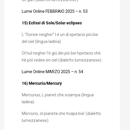
Lume Online FEBBRAIO 2025 – n. 53
15) Eclissi di Sole/Solar eclipses
L “Soreie neigher” l é un di spetacoi più bie
del ciel (lingua ladina)
Ol hul negher l’è giü dei piö bei hpetacoi chè
hè pöl vedee en ciel (dialetto lumezzanese)
Lume Online MARZO 2025 – n. 54
16) Mercurio/Mercury
Mercurius, L pianet che sciampa (lingua
ladina)
Mercurio, ol pianeta che hcapa bia’ (dialetto
lumezzanese)