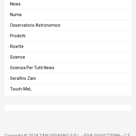
News
Numa
Osservatorio Astronomico
Prodotti
Ricette
Science
Scienza Per Tutti News
Serafino Zani
Touch-MeL
Copyright © 2018 ZANI SERAFINO S.R.L. - P.IVA 00600770986 - C.F.