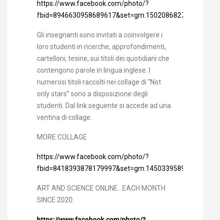
https://www.facebook.com/photo/?
fbid=8946630958689617&set=gm.1502086827336870&id
Gli insegnanti sono invitati a coinvolgere i
loro studenti in ricerche, approfondimenti,
cartelloni, tesine, sui titoli dei quotidiani che
contengono parole in lingua inglese. I
numerosi titoli raccolti nei collage di “Not
only stars” sono a disposizione degli
studenti. Dal link seguente si accede ad una
ventina di collage.
MORE COLLAGE
https://www.facebook.com/photo/?
fbid=8418393878179997&set=gm.1450339589178261&id
ART AND SCIENCE ONLINE…EACH MONTH
SINCE 2020
https://www.facebook.com/photo/?