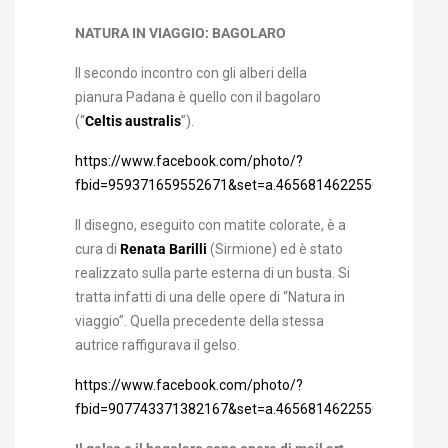
NATURA IN VIAGGIO: BAGOLARO
Il secondo incontro con gli alberi della
pianura Padana è quello con il bagolaro
(“
Celtis australis
”).
https://www.facebook.com/photo/?
fbid=959371659552671&set=a.465681462255029
Il disegno, eseguito con matite colorate, è a
cura di
Renata Barilli
(Sirmione) ed è stato
realizzato sulla parte esterna di un busta. Si
tratta infatti di una delle opere di “Natura in
viaggio”. Quella precedente della stessa
autrice raffigurava il gelso.
https://www.facebook.com/photo/?
fbid=907743371382167&set=a.465681462255029