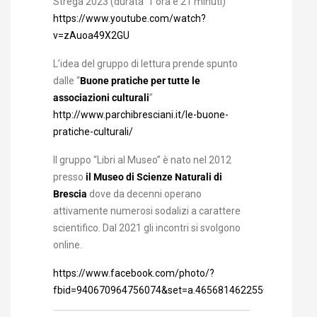
Strega 2023 (durata 1 ora e 21 minuti)
https://www.youtube.com/watch?
v=zAuoa49X2GU
L’idea del gruppo di lettura prende spunto
dalle “
Buone pratiche per tutte le
associazioni culturali
”
http://www.parchibresciani.it/le-buone-
pratiche-culturali/
Il gruppo “Libri al Museo” è nato nel 2012
presso
il Museo di Scienze Naturali di
Brescia
dove da decenni operano
attivamente numerosi sodalizi a carattere
scientifico. Dal 2021 gli incontri si svolgono
online.
https://www.facebook.com/photo/?
fbid=940670964756074&set=a.465681462255029