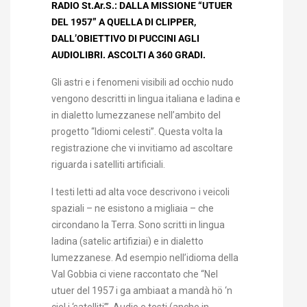
RADIO St.Ar.S.: DALLA MISSIONE “UTUER
DEL 1957” A QUELLA DI CLIPPER,
DALL’OBIETTIVO DI PUCCINI AGLI
AUDIOLIBRI. ASCOLTI A 360 GRADI.
Gli astri e i fenomeni visibili ad occhio nudo
vengono descritti in lingua italiana e ladina e
in dialetto lumezzanese nell’ambito del
progetto “Idiomi celesti”. Questa volta la
registrazione che vi invitiamo ad ascoltare
riguarda i satelliti artificiali.
I testi letti ad alta voce descrivono i veicoli
spaziali – ne esistono a migliaia – che
circondano la Terra. Sono scritti in lingua
ladina (satelic artifiziai) e in dialetto
lumezzanese. Ad esempio nell’idioma della
Val Gobbia ci viene raccontato che “Nel
utuer del 1957 i ga ambiaat a mandà hö ‘n