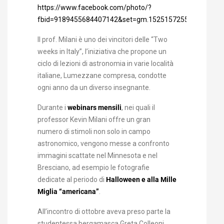
https://www.facebook.com/photo/?
fbid=9189455684407142&set=gm.1525157255029827&id
Il prof. Milani è uno dei vincitori delle “Two
weeks in Italy”, l’iniziativa che propone un
ciclo di lezioni di astronomia in varie località
italiane, Lumezzane compresa, condotte
ogni anno da un diverso insegnante.
Durante i
webinars mensili
, nei quali il
professor Kevin Milani offre un gran
numero di stimoli non solo in campo
astronomico, vengono messe a confronto
immagini scattate nel Minnesota e nel
Bresciano, ad esempio le fotografie
dedicate al periodo di
Halloween e alla Mille
Miglia “americana”
.
All’incontro di ottobre aveva preso parte la
studentessa bergamasca Greta Colleoni