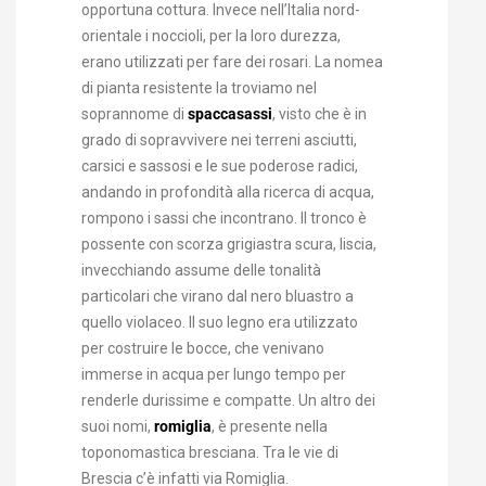
opportuna cottura. Invece nell’Italia nord-
orientale i noccioli, per la loro durezza,
erano utilizzati per fare dei rosari. La nomea
di pianta resistente la troviamo nel
soprannome di
spaccasassi
, visto che è in
grado di sopravvivere nei terreni asciutti,
carsici e sassosi e le sue poderose radici,
andando in profondità alla ricerca di acqua,
rompono i sassi che incontrano. Il tronco è
possente con scorza grigiastra scura, liscia,
invecchiando assume delle tonalità
particolari che virano dal nero bluastro a
quello violaceo. Il suo legno era utilizzato
per costruire le bocce, che venivano
immerse in acqua per lungo tempo per
renderle durissime e compatte. Un altro dei
suoi nomi,
romiglia
, è presente nella
toponomastica bresciana. Tra le vie di
Brescia c’è infatti via Romiglia.