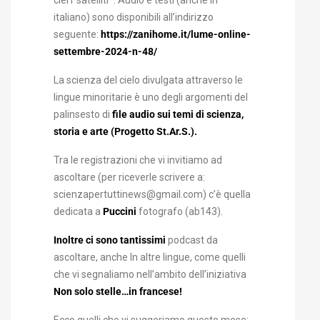
ciel i ‘satelliti’”. Audio e testi (anche in
italiano) sono disponibili all’indirizzo
seguente:
https://zanihome.it/lume-online-
settembre-2024-n-48/
La scienza del cielo divulgata attraverso le
lingue minoritarie è uno degli argomenti del
palinsesto di
file audio sui temi di scienza,
storia e arte (Progetto St.Ar.S.).
Tra le registrazioni che vi invitiamo ad
ascoltare (per riceverle scrivere a:
scienzapertuttinews@gmail.com) c’è quella
dedicata a
Puccini
fotografo (ab143).
Inoltre ci sono tantissimi
podcast da
ascoltare, anche In altre lingue, come quelli
che vi segnaliamo nell’ambito dell’iniziativa
Non solo stelle…in francese!