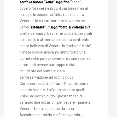
sarda la parola “kena” significa “
cena”,
ovvero l’ora serale in cui il pastore rinvia al
pascolo le pecore. Un’altra relazione tra
Venere e la cultura sarda la troviamo nel
verbo “
istellare”. Il significato si collega alla
scelta dei capi di bestiame più belli, destinati
al macello o al mercato, messi a confronto
con la bellezza di Venere, la “stella più bella”.
Il mese scorso avevamo annunciato una
cometa che poteva diventare visibile senza
strumenti, invece purtroppo è stata
deludente dal punto di vista
dell’osservazione ad occhio nudo.
Certamente sarà più facile l’incontro con il
pianeta Venere, il più luminoso tra quelli
visibili ad occhio nudo. Questo mese ci
saranno due occasioni per vedere il pianeta
Venere che fa coppia con la Luna.
Accadranno a inizio e a fine novembre,