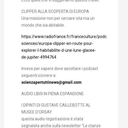
Ecco quelli che vi suggeriamo questo mese:
CLIPPER ALLA SCOPERTA DI EUROPA
Una missione non per cercare vita ma un
mondo che sia abitabile.
https://www.radiofrance.fr/franceculture/podcasts/avec-
sciences/europa-clipper-en-route-pour-
explorer-l-habitabilite-d-une-lune-glacee-
de-jupiter-4994764
Invece per sapere dove ascoltare i podcast
seguenti scrivere a
scienzapertuttinews@gmail.com
AUDIO LIBRI IN PIENA ESPANSIONE
I DIPINTI DI GUSTAVE CAILLEBOTTE AL
MUSEE D’ORSAY
questa audio registrazione è stata
segnalata anche sulla newsletter “Le stanze