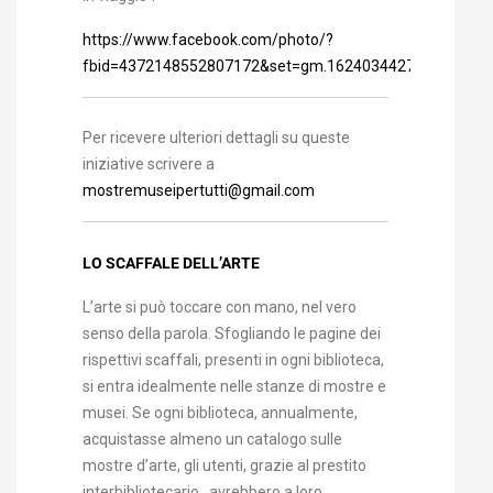
https://www.facebook.com/photo/?
fbid=4372148552807172&set=gm.1624034427787311
Per ricevere ulteriori dettagli su queste
iniziative scrivere a
mostremuseipertutti@gmail.com
LO SCAFFALE DELL’ARTE
L’arte si può toccare con mano, nel vero
senso della parola. Sfogliando le pagine dei
rispettivi scaffali, presenti in ogni biblioteca,
si entra idealmente nelle stanze di mostre e
musei. Se ogni biblioteca, annualmente,
acquistasse almeno un catalogo sulle
mostre d’arte, gli utenti, grazie al prestito
interbibliotecario, avrebbero a loro