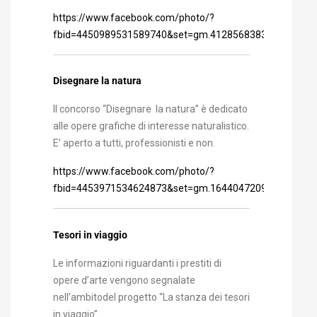
https://www.facebook.com/photo/?
fbid=4450989531589740&set=gm.4128568383907169
Disegnare la natura
Il concorso “Disegnare la natura” è dedicato
alle opere grafiche di interesse naturalistico.
E’ aperto a tutti, professionisti e non.
https://www.facebook.com/photo/?
fbid=4453971534624873&set=gm.1644047209119366
Tesori in viaggio
Le informazioni riguardanti i prestiti di
opere d’arte vengono segnalate
nell’ambitodel progetto “La stanza dei tesori
in viaggio”.