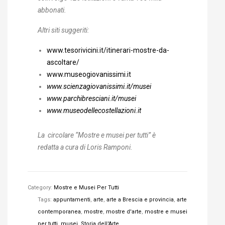
abbonati.
Altri siti suggeriti:
www.tesorivicini.it/itinerari-mostre-da-
ascoltare/
www.museogiovanissimi.it
www.scienzagiovanissimi.it/musei
www.parchibresciani.it/musei
www.museodellecostellazioni.it
La circolare “Mostre e musei per tutti” è
redatta a cura di Loris Ramponi.
Category:
Mostre e Musei Per Tutti
Tags:
appuntamenti
,
arte
,
arte a Brescia e provincia
,
arte
contemporanea
,
mostre
,
mostre d'arte
,
mostre e musei
per tutti
,
musei
,
Storia dell'Arte