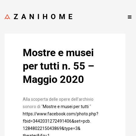
ZANIHOME
Mostre e musei
per tutti n. 55 –
Maggio 2020
Alla scoperta delle opere dell’archivio
sonoro di “
Mostre e musei per tutti
“
https://www.facebook.com/
photo.php?
fbid=
3442031272491406&set=pcb.
1284802215043869&type=3&
theater&ifg=1