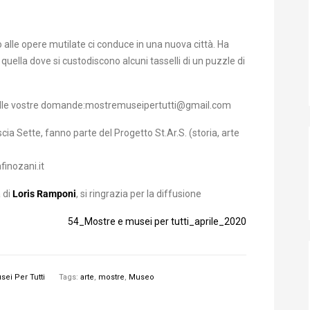
alle opere mutilate ci conduce in una nuova città. Ha
quella dove si custodiscono alcuni tasselli di un puzzle di
tta alle vostre domande:mostremuseipertutti@gmail.com
ia Sette, fanno parte del Progetto St.Ar.S. (storia, arte
inozani.it
 di
Loris Ramponi
, si ringrazia per la diffusione
54_Mostre e musei per tutti_aprile_2020
ei Per Tutti
Tags:
arte
,
mostre
,
Museo