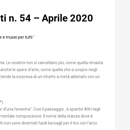
ti n. 54 – Aprile 2020
 e musei per tutti
”
ata. Le cicatrici non si cancellano più, come quella rimasta
anche le opere d’arte, come quella che si scopre negli
attende la sorpresa di un ritratto a metà abbinato con un
*)
 d’una fenestra”. Così il paesaggio…è sparito! Altri tagli
numentale composizione. Il nome della stanza dove è
i non sono diventati facili bersagli per il tiro con l’arco.