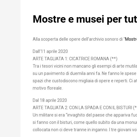
Mostre e musei per tut
Alla scoperta delle opere dell’archivio sonoro di “
Mostre
Dall’11 aprile 2020
ARTE TAGLIATA 1: CICATRICE ROMANA (**)
Tra i tesori vicini non mancano gli esempi di arte mutil
su un pavimento di duemila anni fa. Ne fanno le spese 
spazi che custodiscono migliaia di opere e reperti. Ci 
motivo floreale.
Dal 18 aprile 2020
ARTE TAGLIATA 2: CON LA SPADA E CON IL BISTURI (*
Un militare si era “invaghito del paese che appariva fuor
si fanno con il bisturi, come quello subito da una mo
collocata non ci deve tranne in inganno. I tre giovani volt