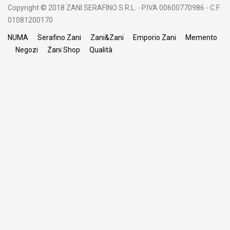
Copyright © 2018 ZANI SERAFINO S.R.L. - P.IVA 00600770986 - C.F.
01081200170
NUMA
Serafino Zani
Zani&Zani
Emporio Zani
Memento
Negozi
Zani Shop
Qualità