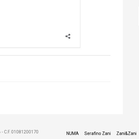
 - C.F. 01081200170
NUMA
Serafino Zani
Zani&Zani