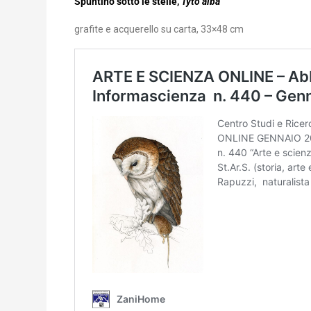
Spuntino sotto le stelle,
Tyto alba
grafite e acquerello su carta, 33×48 cm