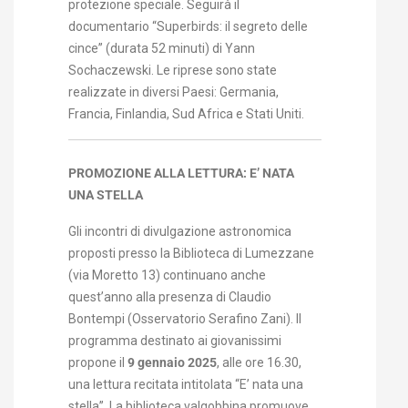
protezione speciale. Seguirà il
documentario “Superbirds: il segreto delle
cince” (durata 52 minuti) di Yann
Sochaczewski. Le riprese sono state
realizzate in diversi Paesi: Germania,
Francia, Finlandia, Sud Africa e Stati Uniti.
PROMOZIONE ALLA LETTURA: E’ NATA
UNA STELLA
Gli incontri di divulgazione astronomica
proposti presso la Biblioteca di Lumezzane
(via Moretto 13) continuano anche
quest’anno alla presenza di Claudio
Bontempi (Osservatorio Serafino Zani). Il
programma destinato ai giovanissimi
propone il
9 gennaio 2025
, alle ore 16.30,
una lettura recitata intitolata “E’ nata una
stella”. La biblioteca valgobbina promuove