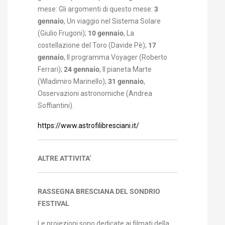
mese: Gli argomenti di questo mese:
3
gennaio
, Un viaggio nel Sistema Solare
(Giulio Frugoni);
10 gennaio
, La
costellazione del Toro (Davide Pè);
17
gennaio
, Il programma Voyager (Roberto
Ferrari);
24 gennaio
, Il pianeta Marte
(Wladimiro Marinello);
31 gennaio
,
Osservazioni astronomiche (Andrea
Soffiantini).
https://www.astrofilibresciani.it/
ALTRE ATTIVITA’
RASSEGNA BRESCIANA DEL SONDRIO
FESTIVAL
Le proiezioni sono dedicate ai filmati della