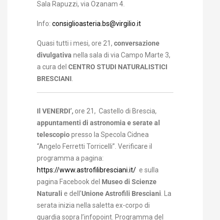
Sala Rapuzzi, via Ozanam 4.
Info:
consiglioasteria.bs@virgilio.it
Quasi tutti i mesi, ore 21,
conversazione
divulgativa
nella sala di via Campo Marte 3,
a cura del
CENTRO STUDI NATURALISTICI
BRESCIANI
.
Il VENERDI’,
ore 21, Castello di Brescia,
appuntamenti di astronomia e serate al
telescopio
presso la Specola Cidnea
“Angelo Ferretti Torricelli”. Verificare il
programma a pagina:
https://www.astrofilibresciani.it/
e sulla
pagina Facebook del
Museo di Scienze
Naturali
e
dell’
Unione Astrofili Bresciani
. La
serata inizia nella saletta ex-corpo di
guardia sopra l’infopoint. Programma del