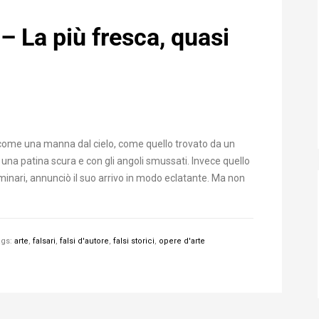
 – La più fresca, quasi
o come una manna dal cielo, come quello trovato da un
a una patina scura e con gli angoli smussati. Invece quello
minari, annunciò il suo arrivo in modo eclatante. Ma non
ags:
arte
,
falsari
,
falsi d'autore
,
falsi storici
,
opere d'arte