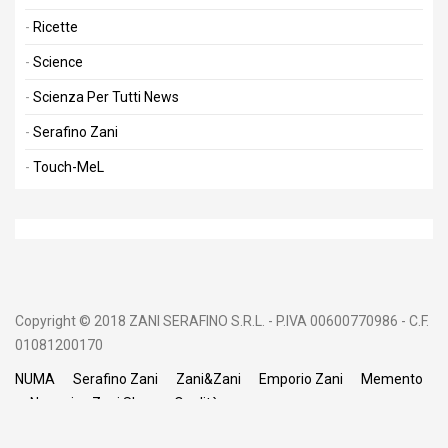
Ricette
Science
Scienza Per Tutti News
Serafino Zani
Touch-MeL
Copyright © 2018 ZANI SERAFINO S.R.L. - P.IVA 00600770986 - C.F.
01081200170
NUMA
Serafino Zani
Zani&Zani
Emporio Zani
Memento
Negozi
Zani Shop
Qualità