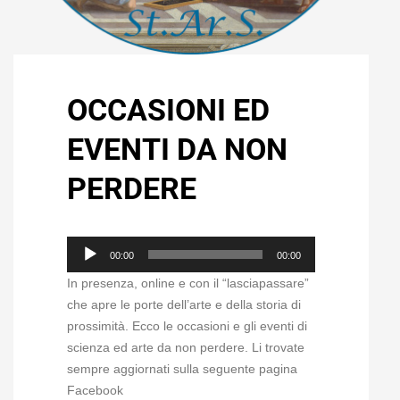
OCCASIONI ED
EVENTI DA NON
PERDERE
Audio
00:00
00:00
Player
In presenza, online e con il “lasciapassare”
che apre le porte dell’arte e della storia di
prossimità. Ecco le occasioni e gli eventi di
scienza ed arte da non perdere. Li trovate
sempre aggiornati sulla seguente pagina
Facebook