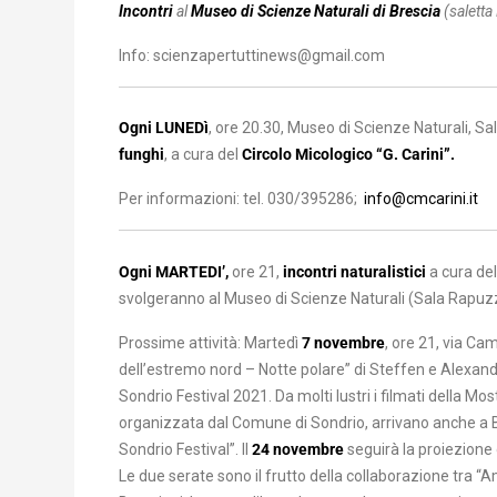
Incontri
al
Museo di Scienze Naturali di Brescia
(salett
Info: scienzapertuttinews@gmail.com
Ogni LUNEDì
, ore 20.30, Museo di Scienze Naturali, S
funghi
, a cura del
Circolo Micologico “G. Carini”.
Per informazioni: tel. 030/395286;
info@cmcarini.it
Ogni MARTEDI’,
ore 21,
incontri naturalistici
a cura del
svolgeranno al Museo di Scienze Naturali (Sala Rapuzz
Prossime attività: Martedì
7 novembre
, ore 21, via Ca
dell’estremo nord – Notte polare” di Steffen e Alexandra 
Sondrio Festival 2021. Da molti lustri i filmati della M
organizzata dal Comune di Sondrio, arrivano anche a B
Sondrio Festival”. Il
24 novembre
seguirà la proiezione
Le due serate sono il frutto della collaborazione tra “Am