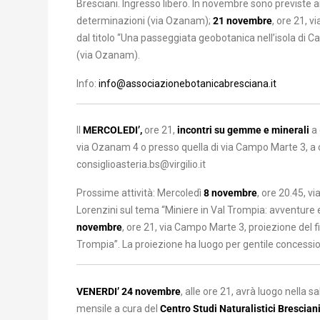
Bresciani. Ingresso libero. In novembre sono previste 
determinazioni (via Ozanam);
21 novembre
, ore 21, 
dal titolo “Una passeggiata geobotanica nell’isola di C
(via Ozanam).
Info:
info@associazionebotanicabresciana.it
Il
MERCOLEDI’,
ore 21,
incontri su gemme e minerali
a 
via Ozanam 4 o presso quella di via Campo Marte 3, a c
consiglioasteria.bs@virgilio.it
Prossime attività: Mercoledì
8 novembre
, ore 20.45, v
Lorenzini sul tema “Miniere in Val Trompia: avventur
novembre
, ore 21, via Campo Marte 3, proiezione del film
Trompia”. La proiezione ha luogo per gentile concess
VENERDI’ 24
novembre
, alle ore 21, avrà luogo nella
mensile a cura del
Centro Studi Naturalistici Brescian