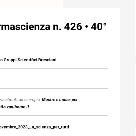
mascienza n. 426 • 40°
 Gruppi Scientifici Bresciani
 Facebook, ad esempio:
Mostre e musei per
sito
zanihome.it
ovembre_2023_La_scienza_per_tutti