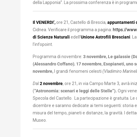
della Lapponia”. La prossima conferenza è in progr
Il VENERDI’,
ore 21, Castello di Brescia,
appuntamenti d
Cidnea. Verificare il programma a pagina:
https://www.a
di Scienze Naturali
edell’
Unione Astrofili Bresciani
. L
l’infopoint.
Programma di novembre:
3 novembre
, Le galassie (D
(Alessandro Coffano)
;
17 novembre, Esopianeti, uno sg
novembre,
I grandi fenomeni celesti
(Vladimiro Marinel
D
al
2 novembre
, ore 21, in via Campo Marte 3, avrà iniz
(
“
Astronomia: scenari e leggi delle Stelle”).
Ogni vener
Specola del Castello. La partecipazione è gratuita. Le 
dicembre e saranno dedicate ai temi seguenti: storia e 
misura del tempo, pianeti e distanze, la gravità. I dettagli
Museo.