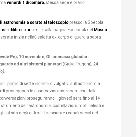
amma
venerdì 1 dicembre
, stessa sede e orario.
i astronomia e serate al telescopio
presso la Specola
strofilibresciani.it/
e sulla pagina Facebook del
Museo
a serata inizia nella0 saletta ex-corpo di guardia sopra
avide Pè);
10 novembre,
Gli ammassi globulari
uardo ad altri sistemi planetari
(Giulio Frugoni);
24
lo).
io il primo di sette incontri divulgativi sull’astronomia
dì proseguono le osservazioni astronomiche dalla
conversazioni proseguiranno il giovedì sera fino al 14
strumenti dell’astronomia, costellazioni, moti celesti e
 sul sito degli astrofili bresciani e i canali social del