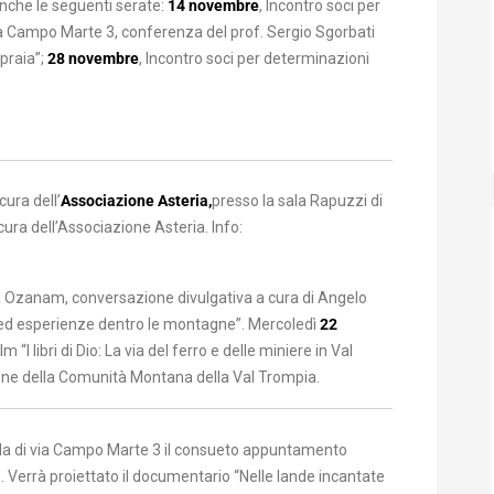
anche le seguenti serate:
14 novembre
, Incontro soci per
via Campo Marte 3, conferenza del prof. Sergio Sgorbati
apraia”;
28 novembre
, Incontro soci per determinazioni
cura dell’
Associazione Asteria,
presso la sala Rapuzzi di
ura dell’Associazione Asteria. Info:
ia Ozanam, conversazione divulgativa a cura di Angelo
e ed esperienze dentro le montagne”. Mercoledì
22
 “I libri di Dio: La via del ferro e delle miniere in Val
ione della Comunità Montana della Val Trompia.
 sala di via Campo Marte 3 il consueto appuntamento
i
. Verrà proiettato il documentario “Nelle lande incantate