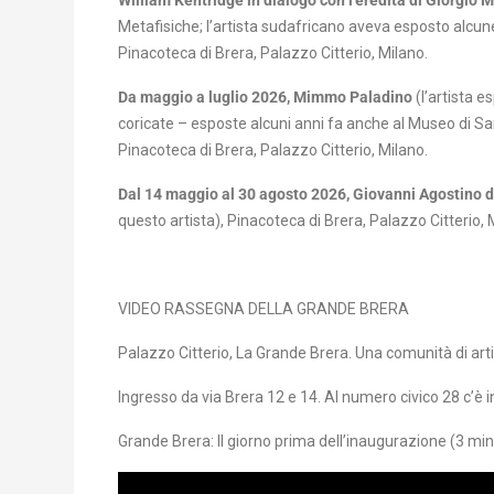
William Kentridge in dialogo con l’eredità di Giorgio 
Metafisiche; l’artista sudafricano aveva esposto alcune
Pinacoteca di Brera, Palazzo Citterio, Milano.
Da maggio a luglio 2026, Mimmo Paladino
(l’artista e
coricate – esposte alcuni anni fa anche al Museo di Santa 
Pinacoteca di Brera, Palazzo Citterio, Milano.
Dal 14 maggio al 30 agosto 2026, Giovanni Agostino d
questo artista), Pinacoteca di Brera, Palazzo Citterio, 
VIDEO RASSEGNA DELLA GRANDE BRERA
Palazzo Citterio, La Grande Brera. Una comunità di arti
Ingresso da via Brera 12 e 14. Al numero civico 28 c’è i
Grande Brera: Il giorno prima dell’inaugurazione (3 min