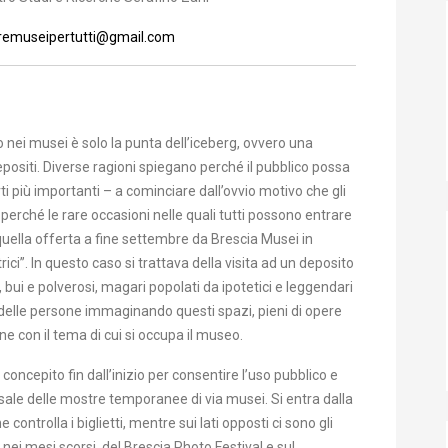
remuseipertutti@gmail.com
ei musei è solo la punta dell’iceberg, ovvero una
epositi. Diverse ragioni spiegano perché il pubblico possa
ti più importanti – a cominciare dall’ovvio motivo che gli
perché le rare occasioni nelle quali tutti possono entrare
 quella offerta a fine settembre da Brescia Musei in
rici”. In questo caso si trattava della visita ad un deposito
, bui e polverosi, magari popolati da ipotetici e leggendari
delle persone immaginando questi spazi, pieni di opere
ione con il tema di cui si occupa il museo.
concepito fin dall’inizio per consentire l’uso pubblico e
e sale delle mostre temporanee di via musei. Si entra dalla
controlla i biglietti, mentre sui lati opposti ci sono gli
nei mesi scorsi, del Brescia Photo Festival e sul