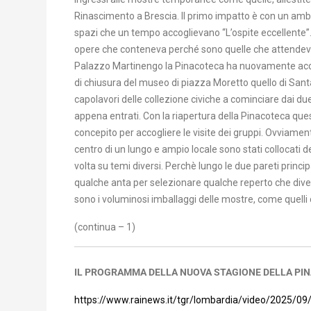
Rinascimento a Brescia. Il primo impatto è con un amb
spazi che un tempo accoglievano “L’ospite eccellente”.
opere che conteneva perché sono quelle che attendevan
Palazzo Martinengo la Pinacoteca ha nuovamente accol
di chiusura del museo di piazza Moretto quello di Santa 
capolavori delle collezione civiche a cominciare dai due
appena entrati. Con la riapertura della Pinacoteca ques
concepito per accogliere le visite dei gruppi. Ovviamen
centro di un lungo e ampio locale sono stati collocati 
volta su temi diversi. Perchè lungo le due pareti princi
qualche anta per selezionare qualche reperto che divent
sono i voluminosi imballaggi delle mostre, come quelli d
(continua – 1)
IL PROGRAMMA DELLA NUOVA STAGIONE DELLA PI
https://www.rainews.it/tgr/lombardia/video/2025/09