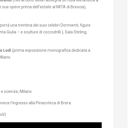
Morandi
(nell’ambito della rassegna diffusa Metafisica &
 sue opere prima dell’estate al MITA di Brescia),
sporrà una trentina dei suoi celebri Dormienti, figure
Giulia – e sculture di coccodrilli ), Sala Stirling,
a Lodi
(prima esposizione monografica dedicata a
Milano.
 e scienze, Milano.
nvece l’ingresso alla Pinacoteca di Brera.
uti)