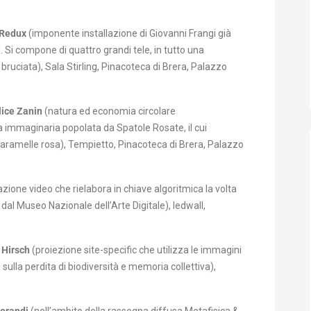
 Redux
(imponente installazione di Giovanni Frangi già
. Si compone di quattro grandi tele, in tutto una
ruciata), Sala Stirling, Pinacoteca di Brera, Palazzo
lice
Zanin
(natura ed economia circolare
ra immaginaria popolata da Spatole Rosate, il cui
caramelle rosa), Tempietto, Pinacoteca di Brera, Palazzo
azione video che rielabora in chiave algoritmica la volta
dal Museo Nazionale dell’Arte Digitale), ledwall,
 Hirsch
(proiezione site-specific che utilizza le immagini
a sulla perdita di biodiversità e memoria collettiva),