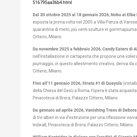
516795aa36b4.html
Dal 30 ottobre 2025 al 18 gennaio 2026, Nobu at Elba
esposta la prima volta nel 2005 a Villa Panza di Varese
quarantina di metri, più venti sculture in gommapiuma b
Citterio, Milano.
Da
novembre 2025 a febbraio 2026
,
Candy Eaters di
A
nell’installazione in cartapesta che propone una volie
piumaggio, in questo allestimento creativo, deriva da 
Citterio, Milano.
Fino all’11 gennaio 2026, Strata #1 di Quayola
(install
della Chiesa del Gesù a Roma; l’opera è stata acquisita 
Pinacoteca di Brera, Palazzo Citterio, Milano.
Da gennaio ad aprile 2026, Vanishing Trees di Debora
di tre alberi in via d’estinzione per una riflessione visiv
ledwall, Pinacoteca di Brera, Palazzo Citterio, Milano.