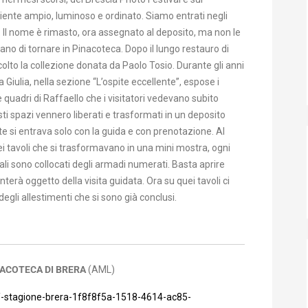
iente ampio, luminoso e ordinato. Siamo entrati negli
 Il nome è rimasto, ora assegnato al deposito, ma non le
o di tornare in Pinacoteca. Dopo il lungo restauro di
to la collezione donata da Paolo Tosio. Durante gli anni
Giulia, nella sezione “L’ospite eccellente”, espose i
 quadri di Raffaello che i visitatori vedevano subito
ti spazi vennero liberati e trasformati in un deposito
te si entrava solo con la guida e con prenotazione. Al
dei tavoli che si trasformavano in una mini mostra, ogni
pali sono collocati degli armadi numerati. Basta aprire
erà oggetto della visita guidata. Ora su quei tavoli ci
egli allestimenti che si sono già conclusi.
NACOTECA DI BRERA
(AML)
/-stagione-brera-1f8f8f5a-1518-4614-ac85-