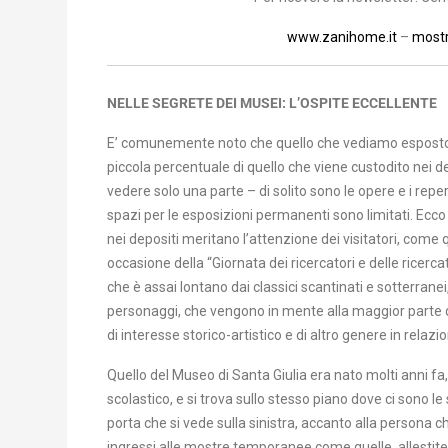
www.zanihome.it
–
most
NELLE SEGRETE DEI MUSEI: L’OSPITE ECCELLENTE
E’ comunemente noto che quello che vediamo esposto n
piccola percentuale di quello che viene custodito nei d
vedere solo una parte – di solito sono le opere e i reper
spazi per le esposizioni permanenti sono limitati. Ecco 
nei depositi meritano l’attenzione dei visitatori, come
occasione della “Giornata dei ricercatori e delle ricercat
che è assai lontano dai classici scantinati e sotterranei
personaggi, che vengono in mente alla maggior parte 
di interesse storico-artistico e di altro genere in relaz
Quello del Museo di Santa Giulia era nato molti anni fa, 
scolastico, e si trova sullo stesso piano dove ci sono l
porta che si vede sulla sinistra, accanto alla persona che 
ingressi alle mostre temporanee come quelle, allestite 