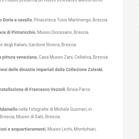
023 il museo presenta un nuovo innovativo allestimento
 Doria a cavallo
,
Pinacoteca Tosio Martinengo, Brescia.
ace di Pinturicchio
, Museo Diocesano, Brescia.
ale degli Italiani, Gardone Riviera, Brescia.
la pittura veneziana
, Casa Museo Zani, Cellatica, Brescia.
esi delle dinastie imperiali dalla Collezione Zaleski
,
 installazione di Francesco Vezzoli
, Brixia Parco
l’Adamello
nelle fotografie di Michele Gusmeri, in
 Brescia, Museo di Salò, Brescia.
ioni e acquartieramenti
, Museo Lechi, Montichiari,