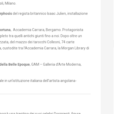
li, Milano.
rphosis
del regista britannico Isaac Julien, installazione
 fortuna
, Accademia Carrara, Bergamo. Protagonista
eto tra quelli antichi giunti fino a noi. Dopo oltre un
zzata, del mazzo dei tarocchi Colleoni, 74 carte
 custodite tra l’Accademia Carrara, la Morgan Library di
della Belle Epoque
, GAM – Galleria d’Arte Moderna,
e in un’istituzione italiana dell’artista angolana-
sporrà una trentina dei suoi celebri Dormienti, figure