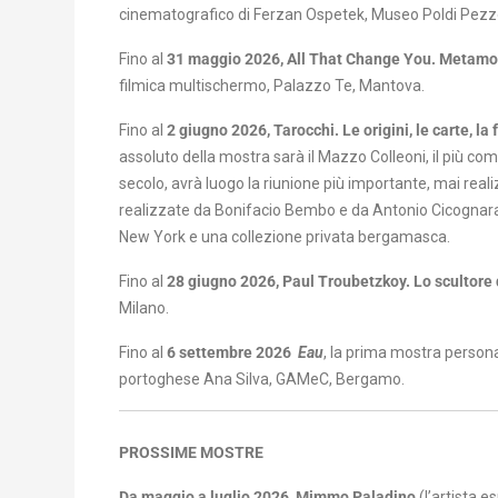
cinematografico di Ferzan Ospetek, M
useo Poldi Pezzo
Fino al
31 maggio 2026,
All That Change You. Metamo
filmica multischermo, Palazzo Te, Mantova.
Fino al
2 giugno 2026,
Tarocchi. Le origini, le carte, la
assoluto della mostra sarà il Mazzo Colleoni, il più compl
secolo, avrà luogo
la
riunione più importante, mai reali
realizzate da Bonifacio Bembo e da Antonio Cicognara,
New York e una collezione privata bergamasca.
Fino al
28 giugno 2026, Paul Troubetzkoy. Lo scultore 
Milano.
Fino
al
6 settembre 2026
Eau
, la prima mostra personal
portoghese Ana Silva, GAMeC, Bergamo.
PROSSIME MOSTRE
Da maggio a luglio 2026, Mimmo Paladino
(l’artista e