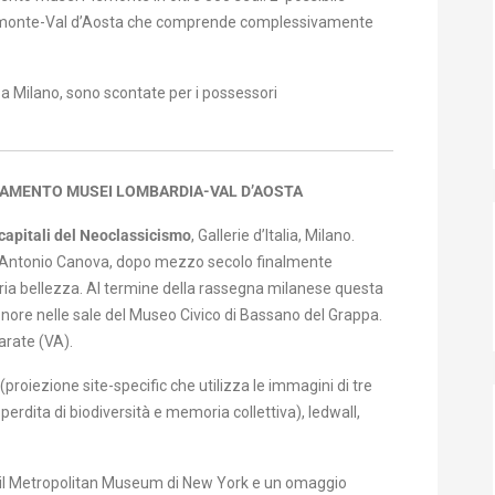
emonte-Val d’Aosta che comprende complessivamente
 a Milano, sono scontate per i possessori
NAMENTO MUSEI LOMBARDIA-VAL D’AOSTA
capitali del Neoclassicismo
, Gallerie d’Italia, Milano.
 di Antonio Canova, dopo mezzo secolo finalmente
aria bellezza. Al termine della rassegna milanese questa
onore nelle sale del Museo Civico di Bassano del Grappa.
arate (VA).
(proiezione site-specific che utilizza le immagini di tre
a perdita di biodiversità e memoria collettiva), ledwall,
 il Metropolitan Museum di New York
e un omaggio