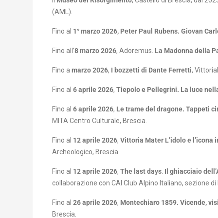
Il
Museo del Risorgimento
, Castello di Brescia, dal 2
(AML).
Fino al
1° marzo 2026, Peter Paul Rubens. Giovan Carlo
Fino all’
8 marzo 2026
, Adoremus.
La
Madonna
della P
Fino a
marzo 2026
,
I bozzetti di Dante Ferretti
, Vittori
Fino al
6 aprile 2026
,
Tiepolo e Pellegrini. La luce nel
Fino al
6 aprile 2026
,
Le trame del dragone. Tappeti cin
MITA Centro Culturale, Brescia.
Fino al
12 aprile 2026
,
Vittoria Mater L’idolo e l’icona
Archeologico, Brescia.
Fino al
12 aprile 2026
,
The last days
.
Il ghiacciaio del
collaborazione con CAI Club Alpino Italiano, sezione di
Fino al
26 aprile 2026
,
Montechiaro 1859. Vicende, vis
Brescia.