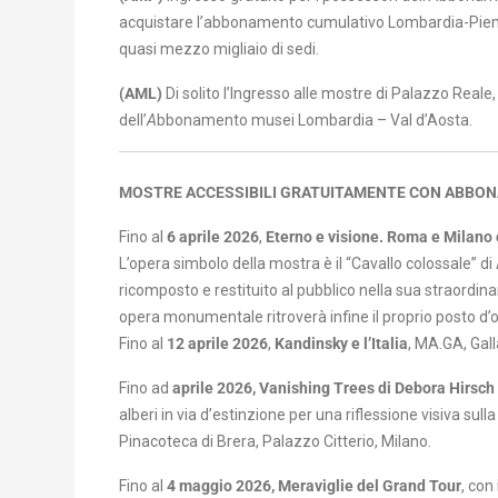
acquistare l’abbonamento cumulativo Lombardia-Pi
quasi mezzo migliaio di sedi.
(AML)
Di solito l’
Ingresso alle mostre di Palazzo Reale,
dell’
A
bbonamento musei Lombardia – Val d’Aosta.
MOSTRE ACCESSIBILI GRATUITAMENTE CON ABBO
Fino al
6 aprile 2026
,
Eterno e visione. Roma e Milano 
L’opera simbolo della mostra è il “Cavallo colossale”
ricomposto e restituito al pubblico nella sua straordin
opera monumentale ritroverà infine il proprio posto d’
Fino al
12 aprile 2026
,
Kandinsky e l’Italia
, MA.GA, Gall
Fino ad
aprile 2026, Vanishing Trees di Debora Hirsch
alberi in via d’estinzione per una riflessione visiva sull
Pinacoteca di Brera, Palazzo Citterio, Milano.
Fino al
4 maggio 2026, Meraviglie del Grand Tour
, con