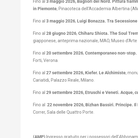
Fino al
3 maggio 2026, Bagliori del Nord. Pittura fiam
in Piemonte
, Pinacoteca dell’Accademia Albertina
(AM
Fino al
3 maggio 2026
,
Luigi Bonazza. Tra Secessione
Fino al
28 giugno 2026
,
Chiharu Shiota. The Soul Tre
giapponese, anteprima nazionale, MAO, Museo d’Arte 
Fino al
20 settembre 2026
,
Contemporaneo non-stop. Il
Forti, Verona.
Fino al
27 settembre 2026, Kiefer. Le Alchimiste
, monu
Cariatidi, Palazzo Reale, Milano.
Fino al
29 settembre 2026, Etruschi e Veneti. Acque, cu
Fino al
22 novembre 2026,
Bizhan Bassiri. Principe. 
Correr, Sala delle Quattro Porte.
(AMP)
Ingresso gratuito per i possessori dell’
A
bbonamen