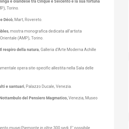
minga e olandese tra Cinque e Seicento e la sua fortuna
P),
Torino.
 e Décò
, Mart, Rovereto.
mbles
, mostra monografica dedicata all’artista
Orientale (AMP), Torino.
 respiro della natura
,
Galleria d’Arte Moderna Achille
mentale opera site-specific allestita nella Sala delle
lti e santuari
, Palazzo Ducale, Venezia.
Il Nottambulo del Pensiero Magmatico,
Venezia, Museo
to musei Piemonte in oltre 300 sedi. E’ possibile