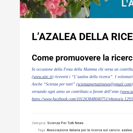
L’AZALEA DELLA RIC
Come promuovere la ricerca
In occasione della Festa della Mamma
chi versa un contribu
(
www.airc.it
) riceverà i “L’azalea della ricerca”. I volontar
Anche “Scienza per tutti” (
scienzapertuttinews@gmail.com
)
versando ogni anno un contributo a favore dell’ente (
www.ai
https://www.facebook.com/101263848040751/photos/a.12
Category:
Scienza Per Tutti News
Tags:
Associazione italiana per la ricerca sul cancro
,
azalea 