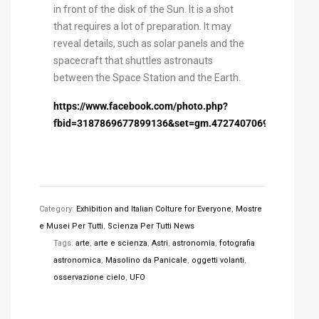
in front of the disk of the Sun. It is a shot
that requires a lot of preparation. It may
reveal details, such as solar panels and the
spacecraft that shuttles astronauts
between the Space Station and the Earth.
https://www.facebook.com/photo.php?
fbid=3187869677899136&set=gm.472740706938159&type
Category:
Exhibition and Italian Colture for Everyone
,
Mostre
e Musei Per Tutti
,
Scienza Per Tutti News
Tags:
arte
,
arte e scienza
,
Astri
,
astronomia
,
fotografia
astronomica
,
Masolino da Panicale
,
oggetti volanti
,
osservazione cielo
,
UFO