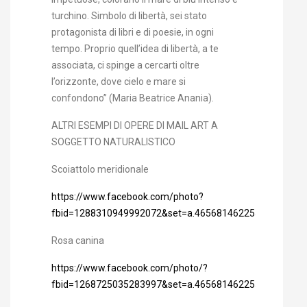
turchino. Simbolo di libertà, sei stato
protagonista di libri e di poesie, in ogni
tempo. Proprio quell’idea di libertà, a te
associata, ci spinge a cercarti oltre
l’orizzonte, dove cielo e mare si
confondono” (Maria Beatrice Anania).
ALTRI ESEMPI DI OPERE DI MAIL ART A
SOGGETTO NATURALISTICO
Scoiattolo meridionale
https://www.facebook.com/photo?
fbid=1288310949992072&set=a.465681462255029
Rosa canina
https://www.facebook.com/photo/?
fbid=1268725035283997&set=a.465681462255029