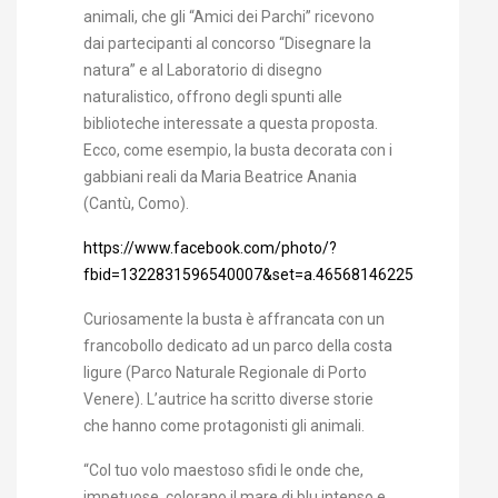
animali, che gli “Amici dei Parchi” ricevono
dai partecipanti al concorso “Disegnare la
natura” e al Laboratorio di disegno
naturalistico, offrono degli spunti alle
biblioteche interessate a questa proposta.
Ecco, come esempio, la busta decorata con i
gabbiani reali da Maria Beatrice Anania
(Cantù, Como).
https://www.facebook.com/photo/?
fbid=1322831596540007&set=a.465681462255029
Curiosamente la busta è affrancata con un
francobollo dedicato ad un parco della costa
ligure (Parco Naturale Regionale di Porto
Venere). L’autrice ha scritto diverse storie
che hanno come protagonisti gli animali.
“Col tuo volo maestoso sfidi le onde che,
impetuose, colorano il mare di blu intenso e