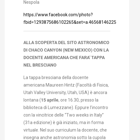
Nespola
https://www.facebook.com/photo?
fbid=1293875686102265&set=a.465681462255029
ALLA SCOPERTA DEL SITO ASTRONOMICO
DI CHACO CANYON (NEW MEXICO) CON LA
DOCENTE AMERICANA CHE FARA’ TAPPA
NEL BRESCIANO
La tappa bresciana della docente
americana Maureen Hintz (Facoltà di Fisica,
Utah Valley University, Utah, USA) è ancora
lontana (
15 aprile
, ore 16.30, presso la
biblioteca di Lumezzane). Eppure l’incontro
con la
vincitrice
delle “Two weeks in Italy”
(31
a
edizione) è già iniziato, ma in forma
virtuale. Nel suo curriculum la docente, che
insegna anche astronomia sotto la cupola