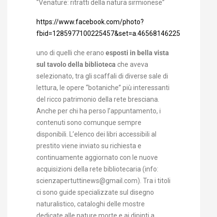
“Venature: ritratti della natura sirmionese”
https://www.facebook.com/photo?
fbid=1285977100225457&set=a.465681462255029
uno di quelli che erano
esposti in bella vista
sul tavolo della biblioteca
che aveva
selezionato, tra gli scaffali di diverse sale di
lettura, le opere “botaniche” più interessanti
del ricco patrimonio della rete bresciana.
Anche per chi ha perso l’appuntamento, i
contenuti sono comunque sempre
disponibili. L’elenco dei libri accessibili al
prestito viene inviato su richiesta e
continuamente aggiornato con le nuove
acquisizioni della rete bibliotecaria (info:
scienzapertuttinews@gmail.com). Tra i titoli
ci sono guide specializzate sul disegno
naturalistico, cataloghi delle mostre
dedicate alle nature morte e ai dipinti a