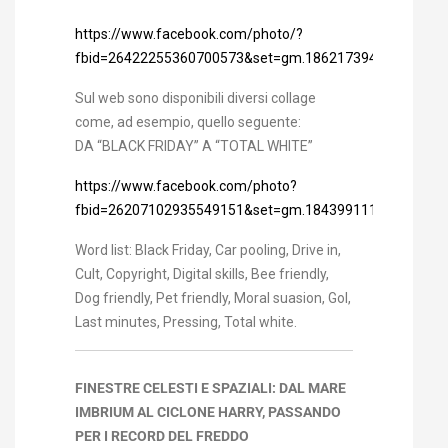
https://www.facebook.com/photo/?
fbid=26422255360700573&set=gm.1862173947994821&i
Sul web sono disponibili diversi collage
come, ad esempio, quello seguente:
DA “BLACK FRIDAY” A “TOTAL WHITE”
https://www.facebook.com/photo?
fbid=26207102935549151&set=gm.1843991119813104&i
Word list: Black Friday, Car pooling, Drive in,
Cult, Copyright, Digital skills, Bee friendly,
Dog friendly, Pet friendly, Moral suasion, Gol,
Last minutes, Pressing, Total white.
FINESTRE CELESTI E SPAZIALI: DAL MARE
IMBRIUM AL CICLONE HARRY, PASSANDO
PER I RECORD DEL FREDDO