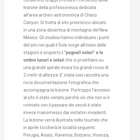
consentito di approfondire i contenuti della
lezione della professoressa dedicata
all’area archeo-astronomica di Chaco
Canyon. Si tratta di sito preistorico ubicato
in una zona desertica di montagna del New
Mexico. Gli studiosi hanno individuato i punti
del sito nei quali il Sole sorge all’inizio delle
stagioni e scoperto
i “pugnali solari” e le
ombre lunari e solari
che si proiettano su
una grande spirale incisa tra grandi rocce di
2 metri di altezza. E’ stata così raccolta una
ricca documentazione fotografica che
accompagna la lezione. Purtroppo l’accesso
al sito è stato vietato perché ciò che non si è
rovinato con il passare dei secoli è stato
invece manomesso dai visitatori invadenti.
La lezione verrà illustrata nella tournée che
in aprile toccherà le località seguenti:
Perugia, Assisi, Ravenna, Bolzano, Vicenza,