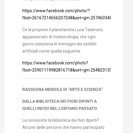
https://www.facebook.com/photo/?
fbid=26167214656207248&set=gm.25746034851712281&
Ce la propone il planetarista Luca Talamoni,
appassionato di meteorologia, che ogni
giorno seleziona le immagini dei satelliti
artificiali come quella seguente
https://www.facebook.com/photo?
fbid=25901119982816718&set=gm.25482313594751076&
RASSEGNA MENSILE DI “ARTE E SCIENZA”
DALLA BIBLIOTECA DEI FIORI DIPINTI A
QUELLI INCISI NEL LONTANO PASSATO
La conoscete la biblioteca dei fiori dipinti?
Alcune delle persone che hanno partecipato