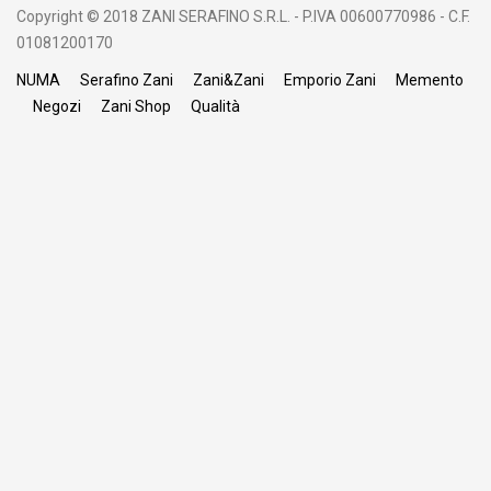
Copyright © 2018 ZANI SERAFINO S.R.L. - P.IVA 00600770986 - C.F.
01081200170
NUMA
Serafino Zani
Zani&Zani
Emporio Zani
Memento
Negozi
Zani Shop
Qualità