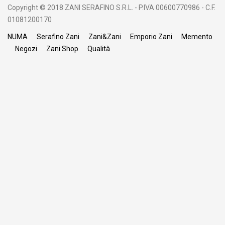
Copyright © 2018 ZANI SERAFINO S.R.L. - P.IVA 00600770986 - C.F.
01081200170
NUMA
Serafino Zani
Zani&Zani
Emporio Zani
Memento
Negozi
Zani Shop
Qualità