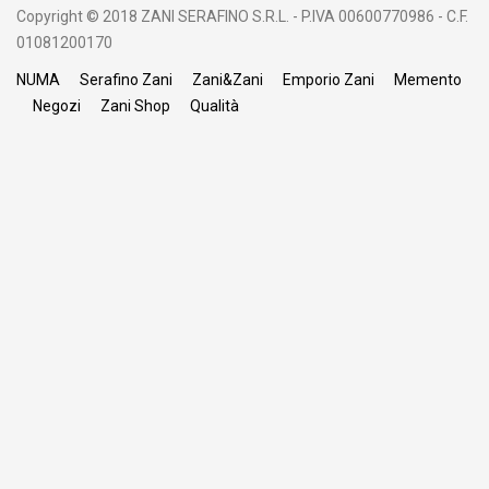
Copyright © 2018 ZANI SERAFINO S.R.L. - P.IVA 00600770986 - C.F.
01081200170
NUMA
Serafino Zani
Zani&Zani
Emporio Zani
Memento
Negozi
Zani Shop
Qualità