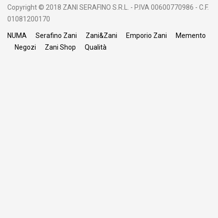
Copyright © 2018 ZANI SERAFINO S.R.L. - P.IVA 00600770986 - C.F.
01081200170
NUMA
Serafino Zani
Zani&Zani
Emporio Zani
Memento
Negozi
Zani Shop
Qualità