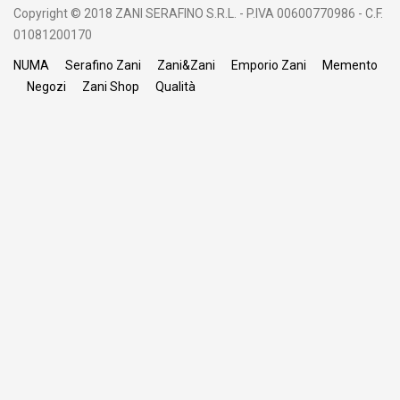
Copyright © 2018 ZANI SERAFINO S.R.L. - P.IVA 00600770986 - C.F.
01081200170
NUMA
Serafino Zani
Zani&Zani
Emporio Zani
Memento
Negozi
Zani Shop
Qualità