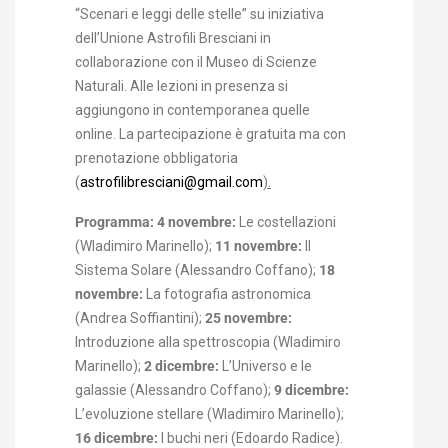
“Scenari e leggi delle stelle” su iniziativa
dell’Unione Astrofili Bresciani in
collaborazione con il Museo di Scienze
Naturali. Alle lezioni in presenza si
aggiungono in contemporanea quelle
online. La partecipazione è gratuita ma con
prenotazione obbligatoria
(
astrofilibresciani@gmail.com
).
Programma:
4 novembre
:
Le costellazioni
(Wladimiro Marinello);
11 novembre:
Il
Sistema Solare (Alessandro Coffano);
18
novembre:
La fotografia astronomica
(Andrea Soffiantini);
25 novembre:
Introduzione alla spettroscopia (Wladimiro
Marinello);
2 dicembre:
L’Universo e le
galassie (Alessandro Coffano);
9 dicembre:
L’evoluzione stellare (Wladimiro Marinello);
16 dicembre:
I buchi neri (Edoardo Radice).