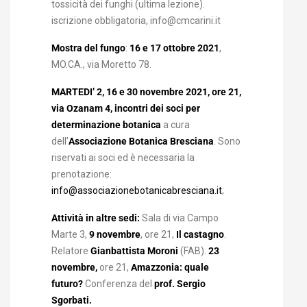
tossicità dei funghi (ultima lezione).
iscrizione obbligatoria, info@cmcarini.it
Mostra del fungo
:
16 e 17 ottobre 2021
,
MO.CA., via Moretto 78.
MARTEDI’ 2, 16 e 30 novembre 2021, ore 21,
via Ozanam 4, incontri dei soci per
determinazione botanica
a cura
dell’
Associazione Botanica Bresciana
. Sono
riservati ai soci ed è necessaria la
prenotazione:
info@associazionebotanicabresciana.it
;
Attività in altre sedi:
Sala di via Campo
Marte 3,
9 novembre
, ore 21,
Il castagno
.
Relatore
Gianbattista Moroni
(FAB).
23
novembre,
ore 21,
Amazzonia: quale
futuro?
Conferenza del
prof. Sergio
Sgorbati.