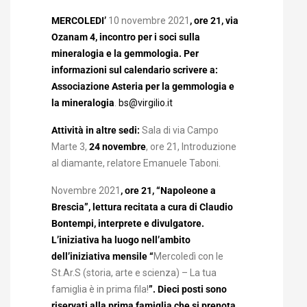
MERCOLEDI’
10 novembre 2021
, ore 21, via
Ozanam 4, incontro per i soci sulla
mineralogia e la gemmologia. Per
informazioni sul calendario scrivere a:
Associazione Asteria per la gemmologia e
la mineralogia
.
bs@virgilio.it
Attività in altre sedi:
Sala di via Campo
Marte 3,
24 novembre
, ore 21, Introduzione
al diamante, relatore Emanuele Taboni.
Novembre 2021
, ore 21, “Napoleone a
Brescia”,
lettura recitata a cura di Claudio
Bontempi, interprete e divulgatore.
L’iniziativa ha luogo nell’ambito
dell’iniziativa mensile “
Mercoledì con le
St.Ar.S (storia, arte e scienza) – La tua
famiglia è in prima fila!
”. Dieci posti sono
riservati alla prima famiglia che si prenota,