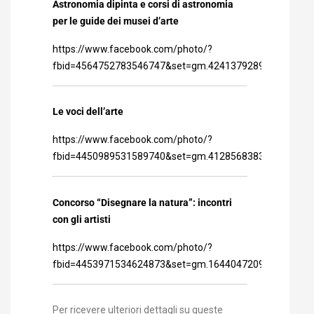
Astronomia dipinta e corsi di astronomia
per le guide dei musei d’arte
https://www.facebook.com/photo/?
fbid=4564752783546747&set=gm.4241379289292744
Le voci dell’arte
https://www.facebook.com/photo/?
fbid=4450989531589740&set=gm.4128568383907169
Concorso “Disegnare la natura”: incontri
con gli artisti
https://www.facebook.com/photo/?
fbid=4453971534624873&set=gm.1644047209119366
Per ricevere ulteriori dettagli su queste