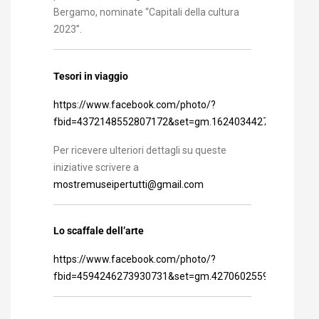
Bergamo, nominate “Capitali della cultura
2023”.
Tesori in viaggio
https://www.facebook.com/photo/?
fbid=4372148552807172&set=gm.1624034427787311
Per ricevere ulteriori dettagli su queste
iniziative scrivere a
mostremuseipertutti@gmail.com
Lo scaffale dell’arte
https://www.facebook.com/photo/?
fbid=4594246273930731&set=gm.4270602559703750