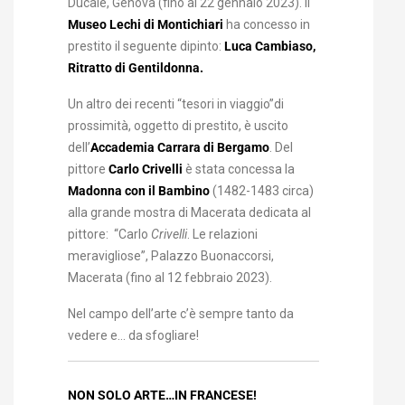
Ducale, Genova (fino al 22 gennaio 2023). Il
Museo Lechi di Montichiari
ha concesso in
prestito il seguente dipinto:
Luca Cambiaso,
Ritratto di Gentildonna.
Un altro dei recenti “tesori in viaggio”di
prossimità, oggetto di prestito, è uscito
dell’
Accademia Carrara di Bergamo
. Del
pittore
Carlo Crivelli
è stata concessa la
Madonna con il Bambino
(1482-1483 circa)
alla grande mostra di Macerata dedicata al
pittore: “Carlo
Crivelli
. Le relazioni
meravigliose”, Palazzo Buonaccorsi,
Macerata (fino al 12 febbraio 2023).
Nel campo dell’arte c’è sempre tanto da
vedere e… da sfogliare!
NON SOLO ARTE…IN FRANCESE!