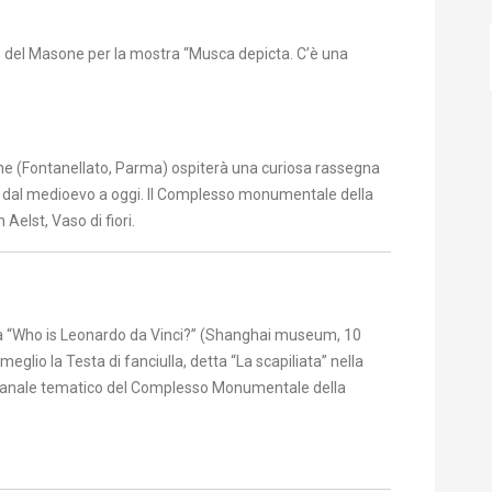
into del Masone per la mostra “Musca depicta. C’è una
sone (Fontanellato, Parma) ospiterà una curiosa rassegna
e dal medioevo a oggi. Il Compl
esso monumentale della
 Aelst, Vaso di fiori.
stra “Who is Leonardo da Vinci?” (Shanghai museum, 10
glio la Testa di fanciulla, detta “La scapiliata” nella
l canale tematico del Complesso Monumentale della