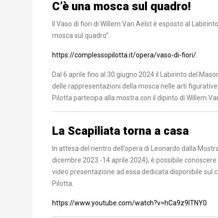
C’è una mosca sul quadro!
Il Vaso di fiori di Willem Van Aelst è esposto al Labir
mosca sul quadro”.
https://complessopilotta.it/opera/vaso-di-fiori/.
Dal 6 aprile fino al 30 giugno 2024 il Labirinto del Ma
delle rappresentazioni della mosca nelle arti figurativ
Pilotta partecipa alla mostra con il dipinto di Willem Van
La Scapiliata torna a casa
In attesa del rientro dell’opera di Leonardo dalla Mo
dicembre 2023 -14 aprile 2024), è possibile conoscere me
video presentazione ad essa dedicata disponibile su
Pilotta.
https://www.youtube.com/watch?v=hCa9z9lTNY0