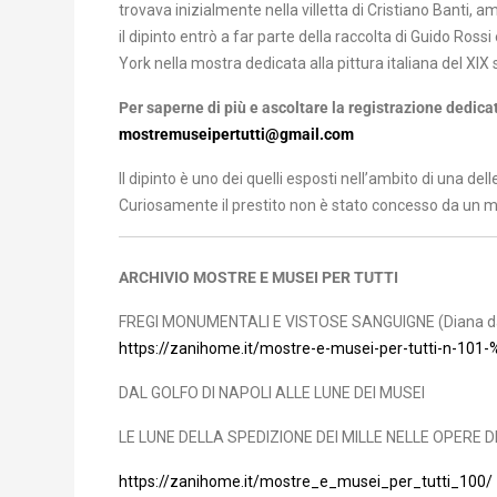
trovava inizialmente nella villetta di Cristiano Banti, a
il dipinto entrò a far parte della raccolta di Guido Ro
York nella mostra dedicata alla pittura italiana del XIX
Per saperne di più e ascoltare la registrazione dedica
mostremuseipertutti@gmail.com
Il dipinto è uno dei quelli esposti nell’ambito di una de
Curiosamente il prestito non è stato concesso da un mu
ARCHIVIO MOSTRE E MUSEI PER TUTTI
FREGI MONUMENTALI E VISTOSE SANGUIGNE (Diana dal
https://zanihome.it/mostre-e-musei-per-tutti-n-1
DAL GOLFO DI NAPOLI ALLE LUNE DEI MUSEI
LE LUNE DELLA SPEDIZIONE DEI MILLE NELLE OPERE 
https://zanihome.it/mostre_e_musei_per_tutti_100/