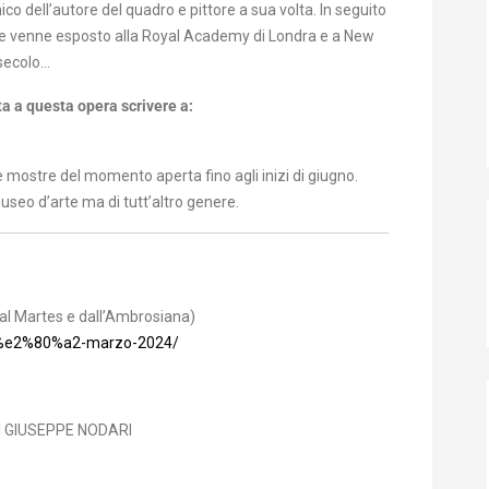
mico dell’autore del quadro e pittore a sua volta. In seguito
ssi e venne esposto alla Royal Academy di Londra e a New
 secolo…
ta a questa opera scrivere a:
lle mostre del momento aperta fino agli inizi di giugno.
seo d’arte ma di tutt’altro genere.
 Martes e dall’Ambrosiana)
01-%e2%80%a2-marzo-2024/
DI GIUSEPPE NODARI