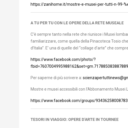
https://zanihome.it/mostre-e-musei-per-tutti-n-99
A TU PER TU CON LE OPERE DELLA RETE MUSEALE
C’è sempre tanto nella rete che riunisce i Musei lomba
familiarizzare, come quella della Pinacoteca Tosio che da
d’Italia”. E’ una di quelle del “collage d’arte” che com
https://www.facebook.com/photo/?
fbid=7607004995988162&set=gm.717885083887889
Per saperne di più scrivere a:
scienzapertuttinews@g
Mostre e musei accessibili con l’Abbonamento Musei 
https://www.facebook.com/groups/93436258008783
TESORI IN VIAGGIO: OPERE D’ARTE IN TOURNEE