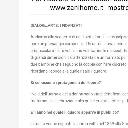
www.zanihome.it-
mostr
DIALOG…ARTE: I FIDANZATI
Andiamo alla scoperta di un dipinto. I suoi colori colpis
apre un paesaggio campestre. Un uomo e una donna son
crepuscolare. I loro volti sono volutamente nascosti. I
di grandi dimensioni caratterizzata da un formato più a
due bambine che seguono la coppia con fare discreto. Q
ricordano l’epoca alla quale risale il quadro.
Si conoscono i protagonisti dell’opera?
I volti dell’uomo e della donna sono stati identificati c
matrimonio, celebrazione alla quale era presente il pit
E’ l’anno nel quale il quadro apparve in pubblico?
In realtà venne esposto la prima volta nel 1869 alla Soc