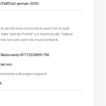
-%e2%80%a2-gennaio-2024/
rdi, perché sono numerose le opere con le quali
lla “sala dei Profeti” si è trasferita alle “Gallerie
prende non solo opere dei musei lombardi.
3&idorvanity=877723338991706
mail.com
Lombardia sulle pagine seguenti
6