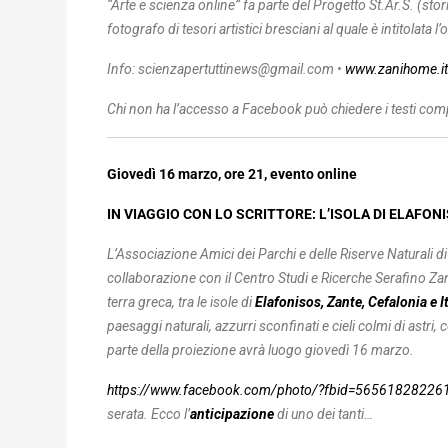
“Arte e scienza online” fa parte del Progetto St.Ar.S. (stor
fotografo di tesori artistici bresciani al quale è intitolat
Info: scienzapertuttinews@gmail.com •
www.zanihome.it
Chi non ha l’accesso a Facebook può chiedere i testi comp
Giovedì 16 marzo, ore 21, evento online
IN VIAGGIO CON LO SCRITTORE: L’ISOLA DI ELAFON
L’Associazione Amici dei Parchi e delle Riserve Naturali di
collaborazione con il Centro Studi e Ricerche Serafino Zani
terra greca, tra le isole di
Elafonisos, Zante, Cefalonia e I
paesaggi naturali, azzurri sconfinati e cieli colmi di astri,
parte della proiezione avrà luogo giovedì 16 marzo.
https://www.facebook.com/photo/?fbid=5656182822
serata. Ecco l’
anticipazione
di uno dei tanti…