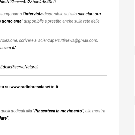
kkbksN9?si=ee4b28bac4d540c0
 suggeriamo l’
intervista
disponibile sul sito
planetari.org
n uomo ama
” disponibile a prestito anche sulla rete delle
proiezione, scrivere a: scienzapertuttinews@gmail.com;
ciani.it/
delleRiserveNaturali
tta su www.radiobresciasette.it
uelli dedicati alla “
Pinacoteca in movimento
”, alla mostra
lare”
.