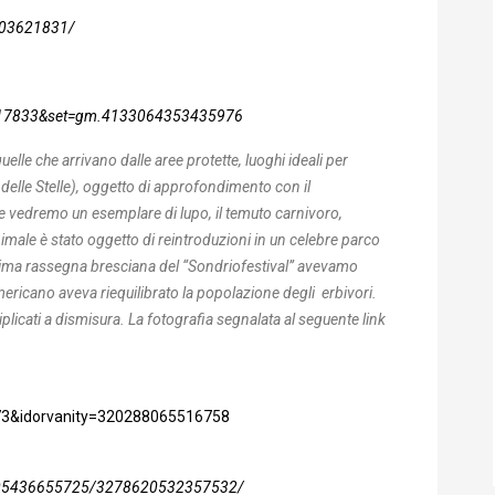
303621831/
5117833&set=gm.4133064353435976
lle che arrivano dalle aree protette, luoghi ideali per
delle Stelle), oggetto di approfondimento con il
e vedremo un esemplare di lupo, il temuto carnivoro,
imale è stato oggetto di reintroduzioni in un celebre parco
ltima rassegna bresciana del “Sondriofestival” avevamo
ericano aveva riequilibrato la popolazione degli erbivori.
plicati a dismisura. La fotografia segnalata al seguente link
3&idorvanity=320288065516758
02305436655725/3278620532357532/