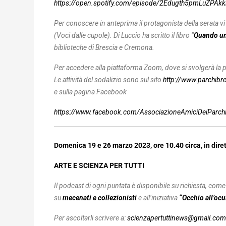
https://open.spotify.com/episode/2Edugth5pmLuZPA
Per conoscere in anteprima il protagonista della serata vi
(Voci dalle cupole). Di Luccio ha scritto il libro “
Quando u
biblioteche di Brescia e Cremona.
Per accedere alla piattaforma Zoom, dove si svolgerà la 
Le attività del sodalizio sono sul sito
http://www.parchibres
e sulla pagina Facebook
https://www.facebook.com/AssociazioneAmiciDeiParchiE
Domenica 19 e 26 marzo 2023, ore 10.40 circa, in dire
ARTE E SCIENZA PER TUTTI
Il podcast di ogni puntata è disponibile su richiesta, come q
su
mecenati e collezionisti
e all’iniziativa
“Occhio all’ocu
Per ascoltarli scrivere a:
scienzapertuttinews@gmail.com