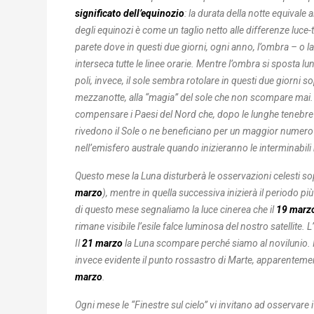
significato dell’equinozio
: la durata della notte equivale
degli equinozi è come un taglio netto alle differenze luce
parete dove in questi due giorni, ogni anno, l’ombra – o la
interseca tutte le linee orarie. Mentre l’ombra si sposta lun
poli, invece, il sole sembra rotolare in questi due giorni 
mezzanotte, alla “magia” del sole che non scompare mai. E’
compensare i Paesi del Nord che, dopo le lunghe tenebre dei
rivedono il Sole o ne beneficiano per un maggior numero d
nell’emisfero australe quando inizieranno le interminabili 
Questo mese la Luna disturberà le osservazioni celesti so
marzo
), mentre in quella successiva inizierà il periodo più
di questo mese segnaliamo la luce cinerea che il
19 marz
rimane visibile l’esile falce luminosa del nostro satellite. 
Il
21 marzo
la Luna scompare perché siamo al novilunio. Il 
invece evidente il punto rossastro di Marte, apparentemen
marzo
.
Ogni mese le “Finestre sul cielo” vi invitano ad osservare i 