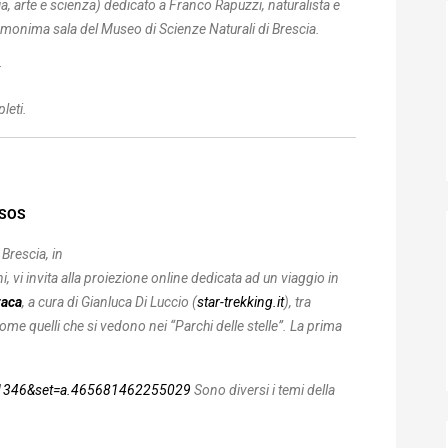
ia, arte e scienza) dedicato a Franco Rapuzzi, naturalista e
a l’omonima sala del Museo di Scienze Naturali di Brescia.
leti.
ISOS
 Brescia, in
, vi invita alla proiezione online dedicata ad un viaggio in
taca
, a cura di Gianluca Di Luccio (
star-trekking.it
), tra
 come quelli che si vedono nei “Parchi delle stelle”. La prima
61346&set=a.465681462255029
Sono diversi i temi della