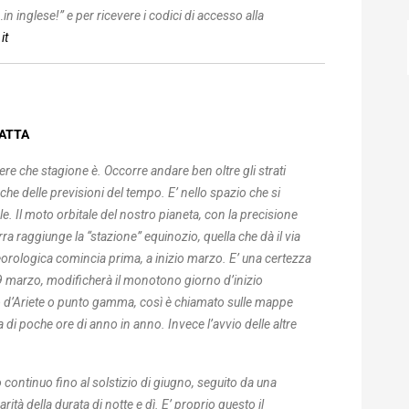
in inglese!” e per ricevere i codici di accesso alla
it
PATTA
e che stagione è. Occorre andare ben oltre gli strati
che delle previsioni del tempo. E’ nello spazio che si
e. Il moto orbitale del nostro pianeta, con la precisione
rra raggiunge la “stazione” equinozio, quella che dà il via
eorologica comincia prima, a inizio marzo. E’ una certezza
19 marzo, modificherà il monotono giorno d’inizio
o d’Ariete o punto gamma, così è chiamato sulle mappe
a di poche ore di anno in anno. Invece l’avvio delle altre
 continuo fino al solstizio di giugno, seguito da una
tà della durata di notte e dì. E’ proprio questo il