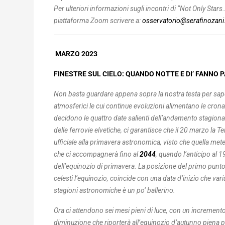
Per ulteriori informazioni sugli incontri di “Not Only Stars…
piattaforma Zoom scrivere a:
osservatorio@serafinozani.
MARZO 2023
FINESTRE SUL CIELO: QUANDO NOTTE E DI’ FANNO 
Non basta guardare appena sopra la nostra testa per saper
atmosferici le cui continue evoluzioni alimentano le crona
decidono le quattro date salienti dell’andamento stagional
delle ferrovie elvetiche, ci garantisce che il 20 marzo la Te
ufficiale alla primavera astronomica, visto che quella met
che ci accompagnerà fino al
2044
, quando l’anticipo al 
dell’equinozio di primavera. La posizione del primo punt
celesti l’equinozio, coincide con una data d’inizio che vari
stagioni astronomiche è un po’ ballerino.
Ora ci attendono sei mesi pieni di luce, con un incremento
diminuzione che riporterà all’equinozio d’autunno piena pari