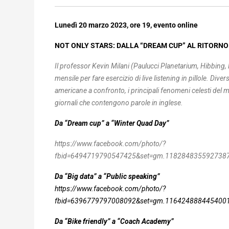
Lunedì 20 marzo 2023, ore 19, evento online
NOT ONLY STARS: DALLA “DREAM CUP” AL RITORNO 
Il professor Kevin Milani (Paulucci Planetarium, Hibbing
mensile per fare esercizio di live listening in pillole. Div
americane a confronto, i principali fenomeni celesti del mese
giornali che contengono parole in inglese.
Da “Dream cup” a “Winter Quad Day”
https://www.facebook.com/photo/?
fbid=6494719790547425&set=gm.1182848355927387
Da “Big data” a “Public speaking”
https://www.facebook.com/photo/?
fbid=6396779797008092&set=gm.1164248884454001
Da “Bike friendly” a “Coach Academy”