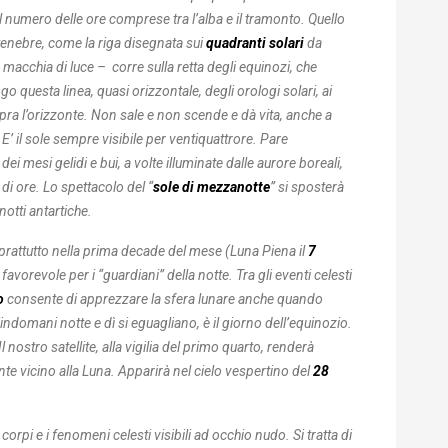
 al numero delle ore comprese tra l’alba e il tramonto. Quello
-tenebre, come la riga disegnata sui
quadranti solari
da
 macchia di luce – corre sulla retta degli equinozi, che
go questa linea, quasi orizzontale, degli orologi solari, ai
sopra l’orizzonte. Non sale e non scende e dà vita, anche a
 il sole sempre visibile per ventiquattrore. Pare
 mesi gelidi e bui, a volte illuminate dalle aurore boreali,
i ore. Lo spettacolo del “
sole di mezzanotte
” si sposterà
notti antartiche.
prattutto nella prima decade del mese (Luna Piena il
7
 favorevole per i “guardiani” della notte. Tra gli eventi celesti
o
consente di apprezzare la sfera lunare anche quando
L’indomani notte e dì si eguagliano, è il giorno dell’equinozio.
nostro satellite, alla vigilia del primo quarto, renderà
te vicino alla Luna. Apparirà nel cielo vespertino del
28
corpi e i fenomeni celesti visibili ad occhio nudo. Si tratta di