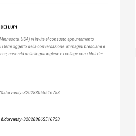
DEI LUPI
, Minnesota, USA) vi invita al consueto appuntamento
ersi i temi oggetto della conversazione: immagini bresciane e
, curiosità della lingua inglese e i collage con i titoli dei
&idorvanity=320288065516758
&idorvanity=320288065516758