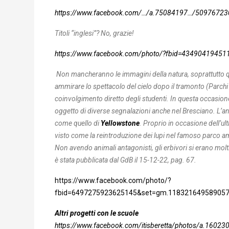
https://www.facebook.com/…/a.75084197…/5097672
Titoli “inglesi”? No, grazie!
https://www.facebook.com/photo/?fbid=434904194
Non mancheranno le immagini della natura, soprattutto que
ammirare lo spettacolo del cielo dopo il tramonto (Parchi 
coinvolgimento diretto degli studenti. In questa occasion
oggetto di diverse segnalazioni anche nel Bresciano. L’an
come quello di
Yellowstone
. Proprio in occasione dell’u
visto come la reintroduzione dei lupi nel famoso parco am
Non avendo animali antagonisti, gli erbivori si erano molti
è stata pubblicata dal GdB il 15-12-22, pag. 67.
https://www.facebook.com/photo/?
fbid=6497275923625145&set=gm.118321649589057
Altri progetti con le scuole
https://www.facebook.com/itisberetta/photos/a.16