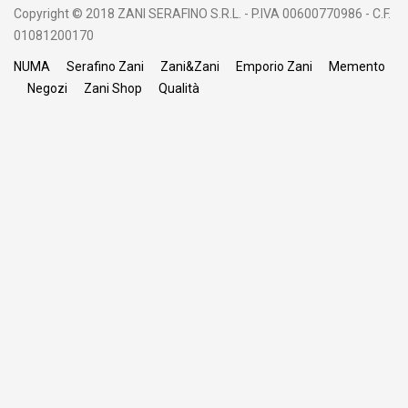
Copyright © 2018 ZANI SERAFINO S.R.L. - P.IVA 00600770986 - C.F.
01081200170
NUMA
Serafino Zani
Zani&Zani
Emporio Zani
Memento
Negozi
Zani Shop
Qualità