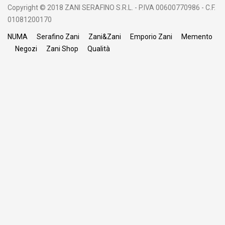
Copyright © 2018 ZANI SERAFINO S.R.L. - P.IVA 00600770986 - C.F.
01081200170
NUMA
Serafino Zani
Zani&Zani
Emporio Zani
Memento
Negozi
Zani Shop
Qualità