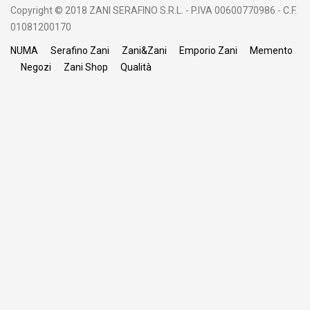
Copyright © 2018 ZANI SERAFINO S.R.L. - P.IVA 00600770986 - C.F.
01081200170
NUMA
Serafino Zani
Zani&Zani
Emporio Zani
Memento
Negozi
Zani Shop
Qualità