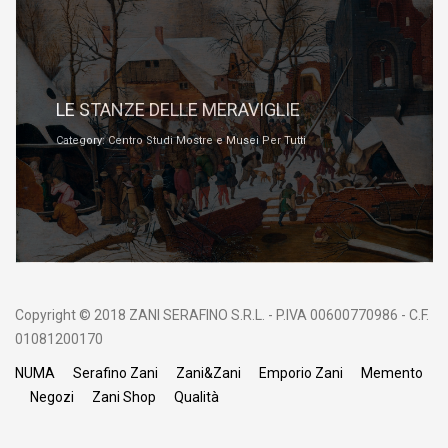
Gennaio 2, 2020
LE STANZE DELLE MERAVIGLIE
Category: Centro Studi Mostre e Musei Per Tutti
Copyright © 2018 ZANI SERAFINO S.R.L. - P.IVA 00600770986 - C.F.
01081200170
NUMA
Serafino Zani
Zani&Zani
Emporio Zani
Memento
Negozi
Zani Shop
Qualità