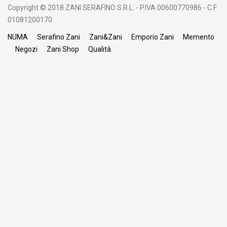
Copyright © 2018 ZANI SERAFINO S.R.L. - P.IVA 00600770986 - C.F.
01081200170
NUMA
Serafino Zani
Zani&Zani
Emporio Zani
Memento
Negozi
Zani Shop
Qualità