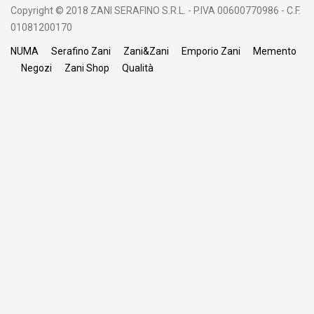
Copyright © 2018 ZANI SERAFINO S.R.L. - P.IVA 00600770986 - C.F.
01081200170
NUMA
Serafino Zani
Zani&Zani
Emporio Zani
Memento
Negozi
Zani Shop
Qualità