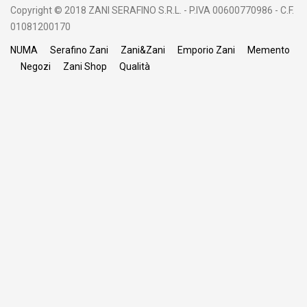
Copyright © 2018 ZANI SERAFINO S.R.L. - P.IVA 00600770986 - C.F.
01081200170
NUMA
Serafino Zani
Zani&Zani
Emporio Zani
Memento
Negozi
Zani Shop
Qualità