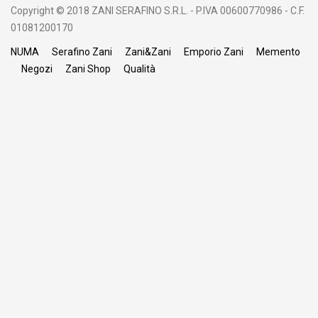
Copyright © 2018 ZANI SERAFINO S.R.L. - P.IVA 00600770986 - C.F.
01081200170
NUMA
Serafino Zani
Zani&Zani
Emporio Zani
Memento
Negozi
Zani Shop
Qualità