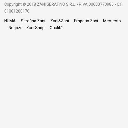
Copyright © 2018 ZANI SERAFINO S.R.L. - P.IVA 00600770986 - C.F.
01081200170
NUMA
Serafino Zani
Zani&Zani
Emporio Zani
Memento
Negozi
Zani Shop
Qualità