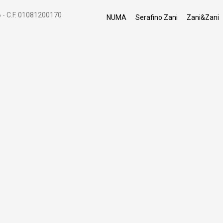
 - C.F. 01081200170
NUMA
Serafino Zani
Zani&Zani