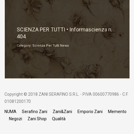
Gennaio 2, 2022
SCIENZA PER TUTTI • Informascienza n.
404
Category: Scienza Per Tutti News
Copyright © 2018 ZANI SERAFINO S.R.L. - P.IVA 00600770986 - C.F.
01081200170
NUMA
Serafino Zani
Zani&Zani
Emporio Zani
Memento
Negozi
Zani Shop
Qualità