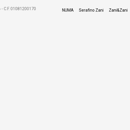
 - C.F. 01081200170
NUMA
Serafino Zani
Zani&Zani