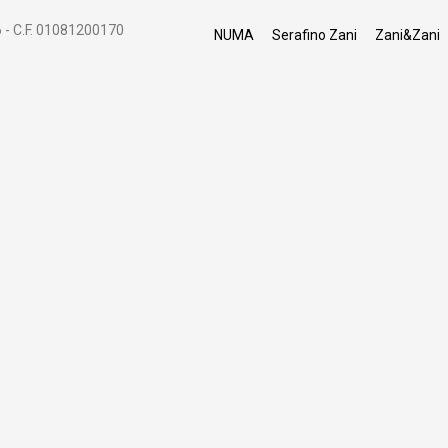
 - C.F. 01081200170
NUMA
Serafino Zani
Zani&Zani