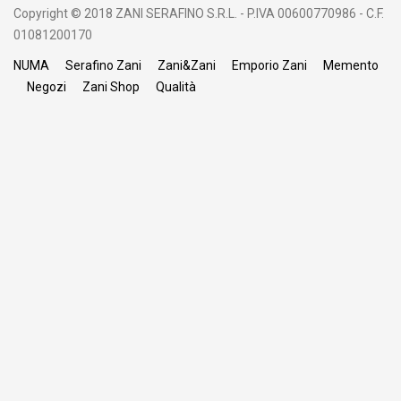
Copyright © 2018 ZANI SERAFINO S.R.L. - P.IVA 00600770986 - C.F.
01081200170
NUMA
Serafino Zani
Zani&Zani
Emporio Zani
Memento
Negozi
Zani Shop
Qualità