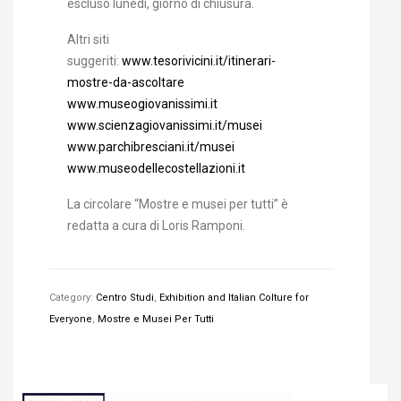
escluso lunedì, giorno di chiusura.
Altri siti
suggeriti:
www.tesorivicini.it/itinerari-
mostre-da-ascoltare
www.museogiovanissimi.it
www.scienzagiovanissimi.it/musei
www.parchibresciani.it/musei
www.museodellecostellazioni.it
La circolare “Mostre e musei per tutti” è
redatta a cura di Loris Ramponi.
Category:
Centro Studi
,
Exhibition and Italian Colture for
Everyone
,
Mostre e Musei Per Tutti