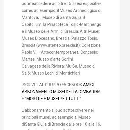
poteteaccedere ad oltre 150 sedi espositive
come, ad esempio, il Museo Archeologico di
Mantova, il Museo di Santa Giulia, il
Capitolium, la Pinacoteca Tosio-Martinengo
e il Museo delle Armi di Brescia. Altri Musei:
Museo Diocesano, Brescia; Palazzo Tosio,
Brescia (www.ateneo.brescia.it); Collezione
Paolo VI – Artecontemporanea, Concesio;
Martes, Museo d’arte Sorlini,
Calvagese della Riviera; Mu.Sa, Museo di
Salò; Museo Lechi di Montichiari.
ISCRIVITI AL GRUPPO FACEBOOK
AMICI
ABBONAMENTO MUSEI DELLALOMBARDI
A
E “
MOSTRE E MUSEI PER TUTTI
”.
L’abbonamento si può sottoscrivere nei
principali musei, ad esempio al Museo
diSanta Giulia di Brescia dalle ore 10 alle 16,