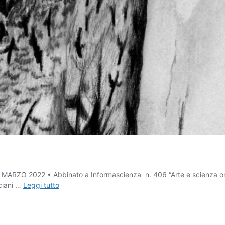
RZO 2022 • Abbinato a Informascienza n. 406 “Arte e scienza online”
ARTE
sciani …
Leggi tutto
E
SCIENZA
ONLINE