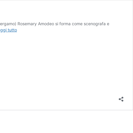
 Bergamo) Rosemary Amodeo si forma come scenografa e
Disegnare
ggi tutto
la
natura,
opere
di
Rosemary
Amodeo